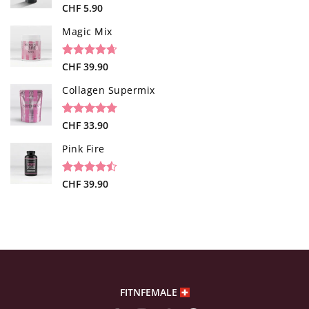
Noté
1
CHF
5.90
4.00
sur
5 basé
Magic Mix
sur
notation
client
Noté
34
CHF
39.90
4.65
sur 5 basé
sur
Collagen Supermix
notations
client
Noté
26
CHF
33.90
4.73
sur 5 basé
sur
Pink Fire
notations
client
Noté
19
CHF
39.90
4.47
sur 5 basé
sur
notations
client
FITNFEMALE