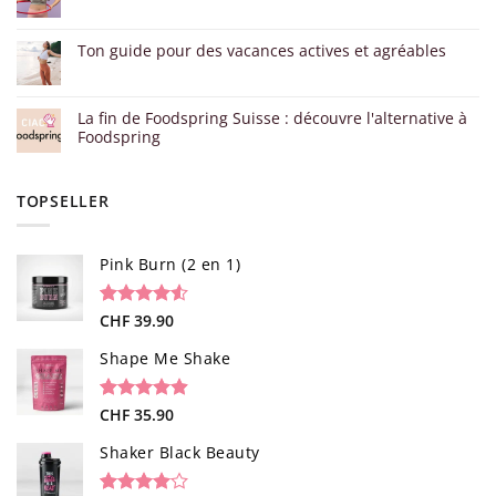
Ton guide pour des vacances actives et agréables
La fin de Foodspring Suisse : découvre l'alternative à
Foodspring
TOPSELLER
Pink Burn (2 en 1)
Noté
96
CHF
39.90
4.52
sur 5 basé
sur
Shape Me Shake
notations
client
Noté
40
CHF
35.90
4.85
sur 5 basé
sur
Shaker Black Beauty
notations
client