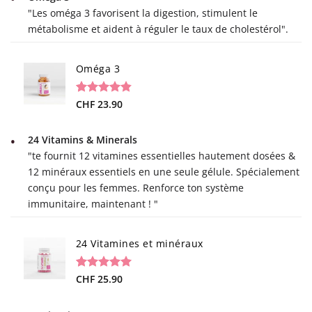
"Les oméga 3 favorisent la digestion, stimulent le
métabolisme et aident à réguler le taux de cholestérol".
Oméga 3
Noté
13
CHF
23.90
4.85
sur 5 basé
sur
notations
24 Vitamins & Minerals
client
"te fournit 12 vitamines essentielles hautement dosées &
12 minéraux essentiels en une seule gélule. Spécialement
conçu pour les femmes. Renforce ton système
immunitaire, maintenant ! "
24 Vitamines et minéraux
Noté
3
CHF
25.90
5.00
sur 5 basé
sur
notations