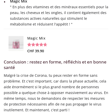
Magic Mix
client
" En plus des vitamines et des minéraux essentiels pour la
peau, les cheveux et les ongles, il contient également des
substances actives naturelles qui stimulent le
métabolisme et réduisent l'appétit ! "
Magic Mix
Noté
34
CHF
39.90
4.65
sur 5 basé
sur
Conclusion : restez en forme, réfléchis et en bonne
notations
santé
client
Malgré la crise de Corona, tu peux rester en forme sans
problème. Et c'est important, car dans la phase actuelle, cela
aide énormément si le plus grand nombre de personnes
possible a quelque chose à opposer massivement au virus. En
même temps, nous te demandons de respecter les mesures
de protection nécessaires afin de ne pas propager le virus
inutilement. Et maintenant, c'est parti !