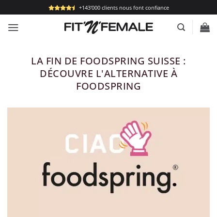
Passer
+143'000 clients nous font confiance
au
contenu
LA FIN DE FOODSPRING SUISSE :
DÉCOUVRE L'ALTERNATIVE À
FOODSPRING