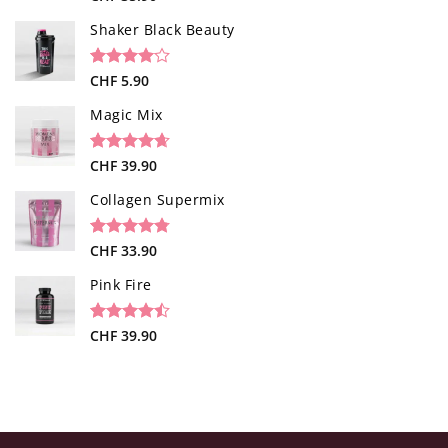
sur 5 basé
sur
Shaker Black Beauty
notations
client
Noté
1
CHF
5.90
4.00
sur
5 basé
Magic Mix
sur
notation
client
Noté
34
CHF
39.90
4.65
sur 5 basé
sur
Collagen Supermix
notations
client
Noté
26
CHF
33.90
4.73
sur 5 basé
sur
Pink Fire
notations
client
Noté
19
CHF
39.90
4.47
sur 5 basé
sur
notations
client