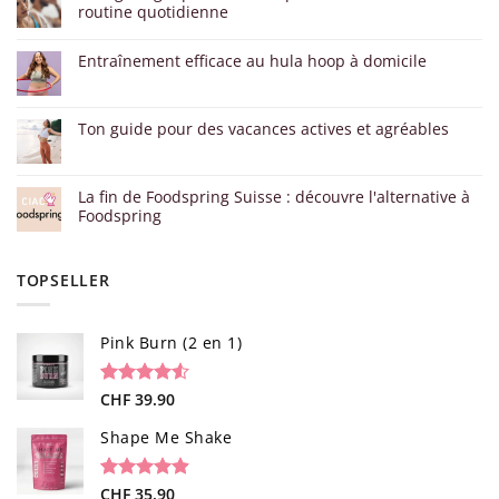
routine quotidienne
Entraînement efficace au hula hoop à domicile
Ton guide pour des vacances actives et agréables
La fin de Foodspring Suisse : découvre l'alternative à
Foodspring
TOPSELLER
Pink Burn (2 en 1)
Noté
96
CHF
39.90
4.52
sur 5 basé
sur
Shape Me Shake
notations
client
Noté
40
CHF
35.90
4.85