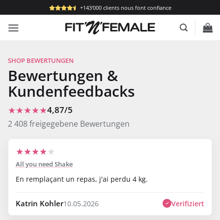
Passer
+143'000 clients nous font confiance
au
contenu
SHOP BEWERTUNGEN
Bewertungen &
Kundenfeedbacks
★★★★★
4,87/5
2 408 freigegebene Bewertungen
★
★
★
★
★
All you need Shake
En remplaçant un repas, j'ai perdu 4 kg.
Katrin Kohler
Verifiziert
10.05.2026