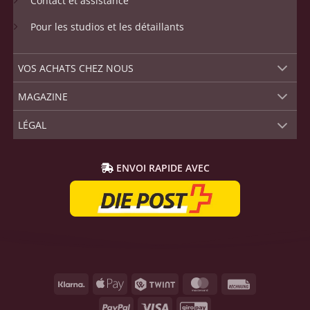
Contact et assistance
Pour les studios et les détaillants
VOS ACHATS CHEZ NOUS
MAGAZINE
LÉGAL
ENVOI RAPIDE AVEC
Klarna
Apple
Twint
MasterCard
Rechnung
Pay
PayPal
Visa
GiroPay