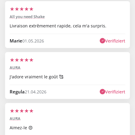
★
★
★
★
★
All you need Shake
Livraison extrêmement rapide, cela m'a surpris.
Marie
Verifiziert
01.05.2026
★
★
★
★
★
AURA
J'adore vraiment le goût 🥰
Regula
Verifiziert
21.04.2026
★
★
★
★
★
AURA
Aimez-le 😍