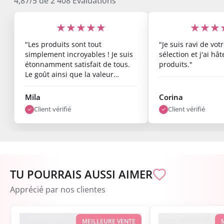
4,87/5
de
2 408
Évaluations
★★★★★
★★★
"Les produits sont tout
"Je suis ravi de vo
simplement incroyables ! Je suis
sélection et j'ai hâ
étonnamment satisfait de tous.
produits."
Le goût ainsi que la valeur
nutritionnelle sont top, et les
résultats commencent déjà à se
Mila
Corina
voir après une semaine. Je suis
Client vérifié
Client vérifié
vraiment ravi."
TU POURRAIS AUSSI AIMER
Apprécié par nos clientes
MEILLEURE VENTE