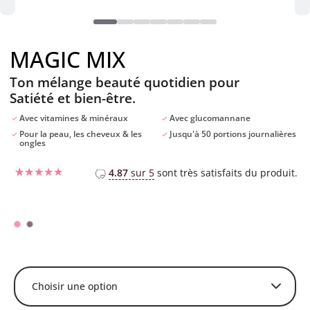
MAGIC MIX
Ton mélange beauté quotidien pour
Satiété et bien-être.
Avec vitamines & minéraux
Avec glucomannane
Pour la peau, les cheveux & les
Jusqu'à 50 portions journalières
ongles
4.87
sur 5
sont très satisfaits du produit.
Noté
34
4.65
sur 5 basé
sur
notations
client