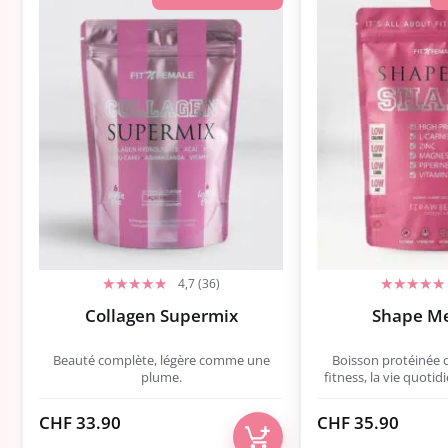
4,7 (36)
Collagen Supermix
Shape M
Beauté complète, légère comme une
Boisson protéinée 
plume.
fitness, la vie quotidi
CHF
33.90
CHF
35.90