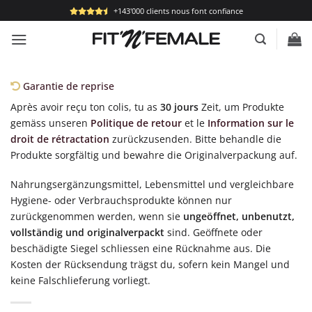
Passer
+143'000 clients nous font confiance
au
contenu
Garantie de reprise
Après avoir reçu ton colis, tu as
30 jours
Zeit, um Produkte
gemäss unseren
Politique de retour
et le
Information sur le
droit de rétractation
zurückzusenden. Bitte behandle die
Produkte sorgfältig und bewahre die Originalverpackung auf.
Nahrungsergänzungsmittel, Lebensmittel und vergleichbare
Hygiene- oder Verbrauchsprodukte können nur
zurückgenommen werden, wenn sie
ungeöffnet, unbenutzt,
vollständig und originalverpackt
sind. Geöffnete oder
beschädigte Siegel schliessen eine Rücknahme aus. Die
Kosten der Rücksendung trägst du, sofern kein Mangel und
keine Falschlieferung vorliegt.