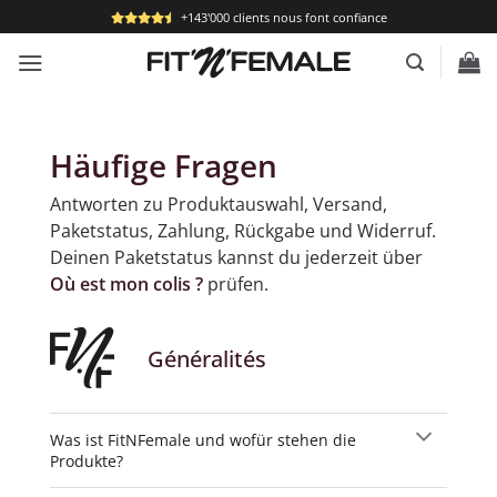
Passer
+143'000 clients nous font confiance
au
contenu
Häufige Fragen
Antworten zu Produktauswahl, Versand,
Paketstatus, Zahlung, Rückgabe und Widerruf.
Deinen Paketstatus kannst du jederzeit über
Où est mon colis ?
prüfen.
Généralités
Was ist FitNFemale und wofür stehen die
Produkte?