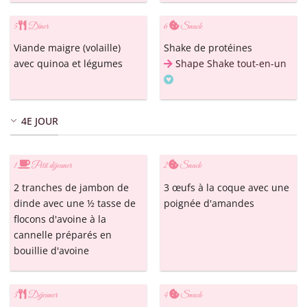
5
Dîner
6
Snack
Viande maigre (volaille)
Shake de protéines
avec quinoa et légumes
Shape Shake tout-en-un
4E JOUR
1
Petit déjeuner
2
Snack
2 tranches de jambon de
3 œufs à la coque avec une
dinde avec une ½ tasse de
poignée d'amandes
flocons d'avoine à la
cannelle préparés en
bouillie d'avoine
3
Déjeuner
4
Snack