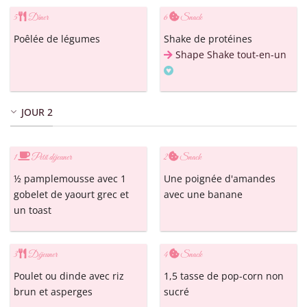
5
Dîner
6
Snack
Poêlée de légumes
Shake de protéines
Shape Shake tout-en-un
JOUR 2
1
Petit déjeuner
2
Snack
½ pamplemousse avec 1
Une poignée d'amandes
gobelet de yaourt grec et
avec une banane
un toast
3
Déjeuner
4
Snack
Poulet ou dinde avec riz
1,5 tasse de pop-corn non
brun et asperges
sucré