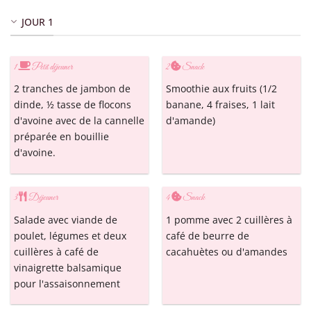
JOUR 1
1
Petit déjeuner
2
Snack
2 tranches de jambon de
Smoothie aux fruits (1/2
dinde, ½ tasse de flocons
banane, 4 fraises, 1 lait
d'avoine avec de la cannelle
d'amande)
préparée en bouillie
d'avoine.
3
Déjeuner
4
Snack
Salade avec viande de
1 pomme avec 2 cuillères à
poulet, légumes et deux
café de beurre de
cuillères à café de
cacahuètes ou d'amandes
vinaigrette balsamique
pour l'assaisonnement