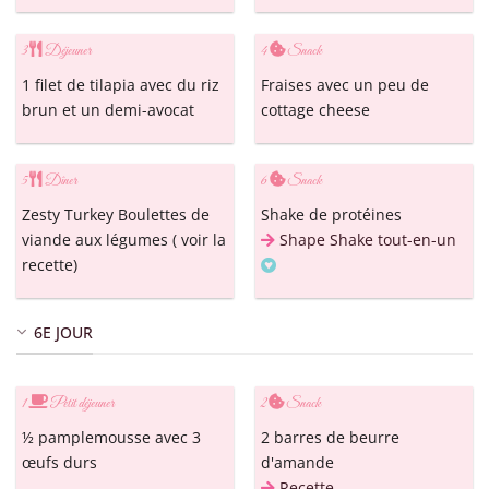
3
Déjeuner
4
Snack
1 filet de tilapia avec du riz
Fraises avec un peu de
brun et un demi-avocat
cottage cheese
5
Dîner
6
Snack
Zesty Turkey Boulettes de
Shake de protéines
viande aux légumes ( voir la
Shape Shake tout-en-un
recette)
6E JOUR
1
Petit déjeuner
2
Snack
½ pamplemousse avec 3
2 barres de beurre
œufs durs
d'amande
Recette