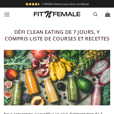
Passer
+143'000 clients nous font confiance
au
contenu
DÉFI CLEAN EATING DE 7 JOURS, Y
COMPRIS LISTE DE COURSES ET RECETTES
Nous présentons aujourd'hui un plan d'alimentation de 7