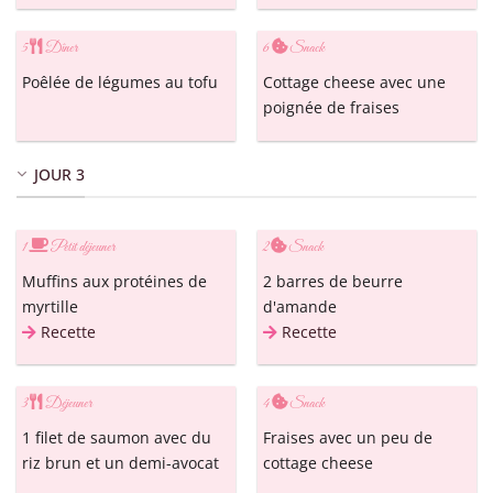
5
Dîner
6
Snack
Poêlée de légumes au tofu
Cottage cheese avec une
poignée de fraises
JOUR 3
1
Petit déjeuner
2
Snack
Muffins aux protéines de
2 barres de beurre
myrtille
d'amande
Recette
Recette
3
Déjeuner
4
Snack
1 filet de saumon avec du
Fraises avec un peu de
riz brun et un demi-avocat
cottage cheese