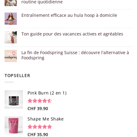
routine quotidienne
Entraînement efficace au hula hoop à domicile
Ton guide pour des vacances actives et agréables
La fin de Foodspring Suisse : découvre l'alternative à
Foodspring
TOPSELLER
Pink Burn (2 en 1)
Noté
96
CHF
39.90
4.52
sur 5 basé
sur
Shape Me Shake
notations
client
Noté
40
CHF
35.90
4.85