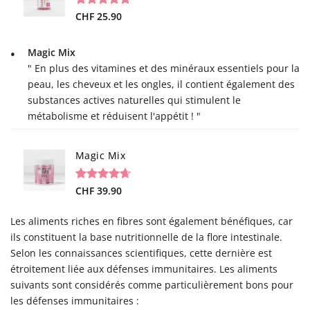
Noté
3
CHF
25.90
5.00
sur 5 basé
sur
notations
Magic Mix
client
" En plus des vitamines et des minéraux essentiels pour la
peau, les cheveux et les ongles, il contient également des
substances actives naturelles qui stimulent le
métabolisme et réduisent l'appétit ! "
Magic Mix
Noté
34
CHF
39.90
4.65
sur 5 basé
sur
Les aliments riches en fibres sont également bénéfiques, car
notations
client
ils constituent la base nutritionnelle de la flore intestinale.
Selon les connaissances scientifiques, cette dernière est
étroitement liée aux défenses immunitaires. Les aliments
suivants sont considérés comme particulièrement bons pour
les défenses immunitaires :