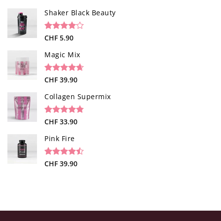
sur 5 basé
sur
Shaker Black Beauty
notations
client
Noté
1
CHF
5.90
4.00
sur
5 basé
Magic Mix
sur
notation
client
Noté
34
CHF
39.90
4.65
sur 5 basé
sur
Collagen Supermix
notations
client
Noté
26
CHF
33.90
4.73
sur 5 basé
sur
Pink Fire
notations
client
Noté
19
CHF
39.90
4.47
sur 5 basé
sur
notations
client