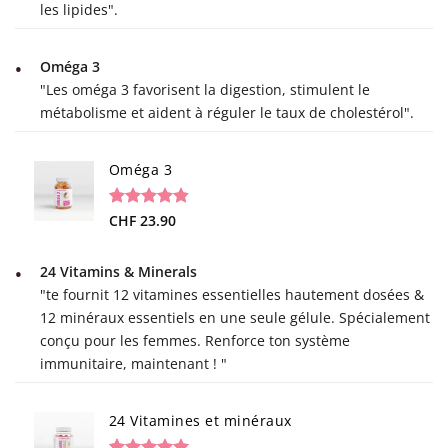
les lipides".
Oméga 3
"Les oméga 3 favorisent la digestion, stimulent le
métabolisme et aident à réguler le taux de cholestérol".
Oméga 3
Noté
13
CHF
23.90
4.85
sur 5 basé
sur
notations
24 Vitamins & Minerals
client
"te fournit 12 vitamines essentielles hautement dosées &
12 minéraux essentiels en une seule gélule. Spécialement
conçu pour les femmes. Renforce ton système
immunitaire, maintenant ! "
24 Vitamines et minéraux