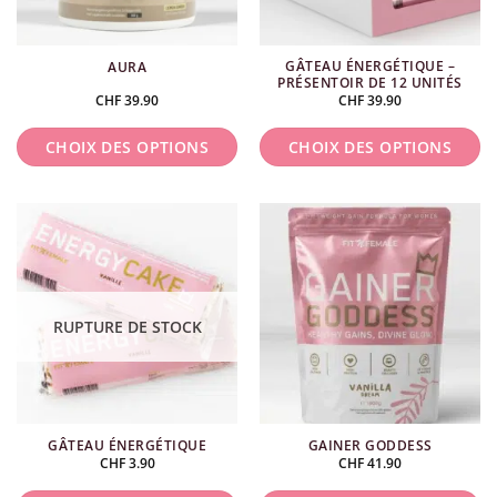
GÂTEAU ÉNERGÉTIQUE –
AURA
PRÉSENTOIR DE 12 UNITÉS
CHF
39.90
CHF
39.90
CHOIX DES OPTIONS
CHOIX DES OPTIONS
Ce
Ce
produit
produit
a
a
plusieurs
plusieurs
variations.
variations.
Les
Les
RUPTURE DE STOCK
options
options
peuvent
peuvent
être
être
choisies
choisies
GÂTEAU ÉNERGÉTIQUE
GAINER GODDESS
sur
sur
CHF
3.90
CHF
41.90
la
la