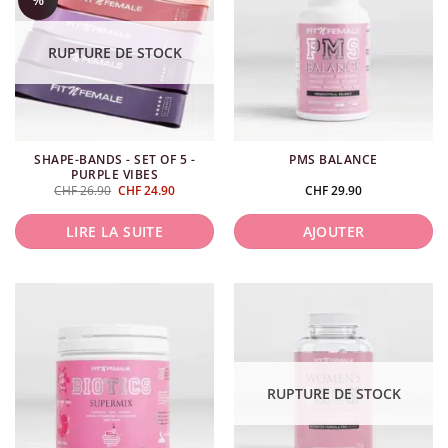
plusieurs
plusieurs
variations.
variations.
Les
Les
RUPTURE DE STOCK
options
options
peuvent
peuvent
être
être
choisies
choisies
SHAPE-BANDS - SET OF 5 -
PMS BALANCE
sur
sur
PURPLE VIBES
la
la
Le
Le
CHF
26.90
CHF
24.90
CHF
29.90
prix
prix
page
page
initial
actuel
était :
est :
du
du
LIRE LA SUITE
AJOUTER
CHF 26.90.
CHF 24.90.
produit
produit
RUPTURE DE STOCK