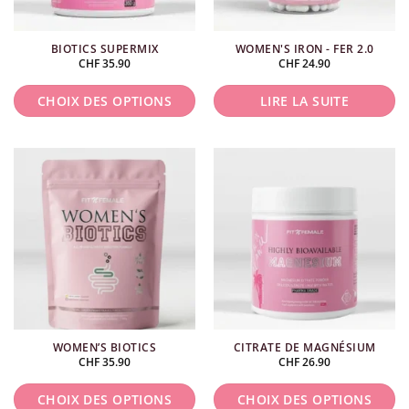
BIOTICS SUPERMIX
WOMEN'S IRON - FER 2.0
CHF
35.90
CHF
24.90
CHOIX DES OPTIONS
LIRE LA SUITE
Ce
produit
a
plusieurs
variations.
Les
options
peuvent
être
choisies
WOMEN’S BIOTICS
CITRATE DE MAGNÉSIUM
sur
CHF
35.90
CHF
26.90
la
page
CHOIX DES OPTIONS
CHOIX DES OPTIONS