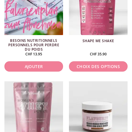
variations.
Les
options
peuvent
être
choisies
BESOINS NUTRITIONNELS
SHAPE ME SHAKE
sur
PERSONNELS POUR PERDRE
la
DU POIDS
CHF
13.95
CHF
35.90
page
du
AJOUTER
CHOIX DES OPTIONS
produit
Ce
produit
a
plusieurs
variations.
Les
options
peuvent