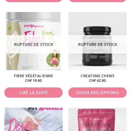
du
produit
Ce
Ce
produit
produit
a
a
plusieurs
plusieurs
variations.
variations.
Les
Les
RUPTURE DE STOCK
RUPTURE DE STOCK
options
options
peuvent
peuvent
être
être
choisies
choisies
FIBRE VÉGÉTALIENNE
CREATONE CHEWS
sur
sur
CHF
19.90
CHF
42.90
la
la
page
page
LIRE LA SUITE
CHOIX DES OPTIONS
du
du
produit
produit
Ce
produit
a
plusieurs