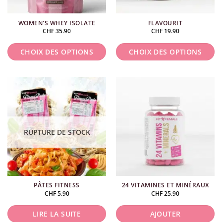
être
choisies
WOMEN'S WHEY ISOLATE
FLAVOURIT
sur
CHF
35.90
CHF
19.90
la
page
CHOIX DES OPTIONS
CHOIX DES OPTIONS
du
produit
Ce
Ce
produit
produit
a
a
plusieurs
plusieurs
variations.
variations.
Les
Les
RUPTURE DE STOCK
options
options
peuvent
peuvent
être
être
choisies
choisies
PÂTES FITNESS
24 VITAMINES ET MINÉRAUX
sur
sur
CHF
5.90
CHF
25.90
la
la
page
page
LIRE LA SUITE
AJOUTER
du
du