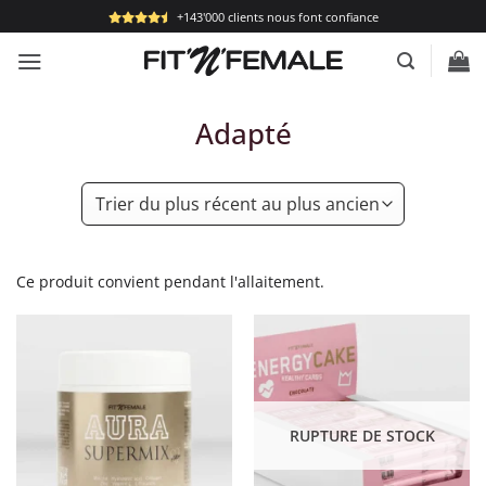
Passer
+143'000 clients nous font confiance
au
contenu
Adapté
Ce produit convient pendant l'allaitement.
RUPTURE DE STOCK