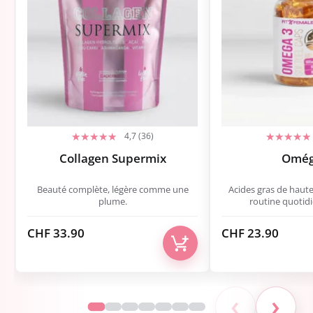
4,7 (36)
Collagen Supermix
Omég
Beauté complète, légère comme une
Acides gras de haut
plume.
routine quotid
CHF
33.90
CHF
23.90
‹
›