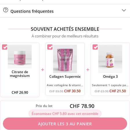
Questions fréquentes
SOUVENT ACHETÉS ENSEMBLE
À combiner pour de meilleurs résultats
+
+
Citrate de
magnésium
Collagen Supermix
Oméga 3
Avec collagène & vitamine C
Seulement 1 capsule par jour
CHF
30.50
CHF
21.50
CHF
33.90
CHF
23.90
CHF
26.90
CHF 78.90
Prix du lot
Économisez CHF 5.80 avec cet ensemble
AJOUTER LES 3 AU PANIER