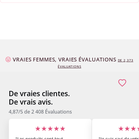
VRAIES FEMMES, VRAIES ÉVALUATIONS
DE
2,373
ÉVALUATIONS
De vraies clientes.
De vrais avis.
4,87/5
de
2 408
Évaluations
★★★★★
★★★
"Les produits sont tout
"Je suis ravi de vo