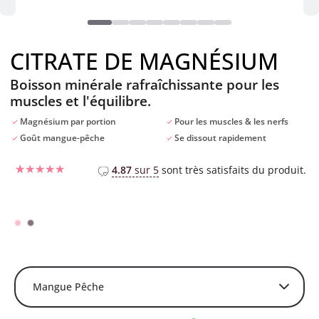
CITRATE DE MAGNÉSIUM
Boisson minérale rafraîchissante pour les
muscles et l'équilibre.
Magnésium par portion
Pour les muscles & les nerfs
Goût mangue-pêche
Se dissout rapidement
4.87
sur 5
sont très satisfaits du produit.
Noté
9
4.78
sur 5 basé
sur
notations
client