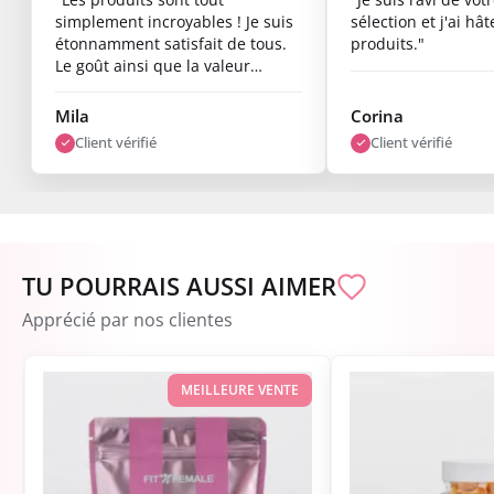
simplement incroyables ! Je suis
sélection et j'ai hâ
étonnamment satisfait de tous.
produits."
Le goût ainsi que la valeur
nutritionnelle sont top, et les
résultats commencent déjà à se
Mila
Corina
voir après une semaine. Je suis
Client vérifié
Client vérifié
vraiment ravi."
TU POURRAIS AUSSI AIMER
Apprécié par nos clientes
MEILLEURE VENTE