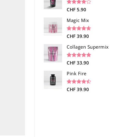
client
Noté
1
CHF
5.90
4.00
sur
5 basé
Magic Mix
sur
notation
client
Noté
34
CHF
39.90
4.65
sur 5 basé
sur
Collagen Supermix
notations
client
Noté
26
CHF
33.90
4.73
sur 5 basé
sur
Pink Fire
notations
client
Noté
19
CHF
39.90
4.47
sur 5 basé
sur
notations
client