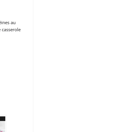
éines au
e casserole