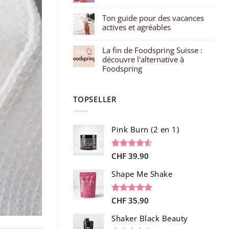
Ton guide pour des vacances
actives et agréables
La fin de Foodspring Suisse :
découvre l'alternative à
Foodspring
TOPSELLER
Pink Burn (2 en 1)
Noté
96
CHF
39.90
4.52
sur 5 basé
sur
Shape Me Shake
notations
client
Noté
40
CHF
35.90
4.85
sur 5 basé
sur
Shaker Black Beauty
notations