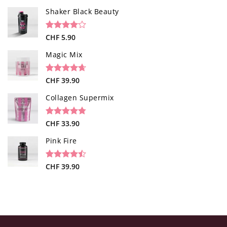
sur 5 basé
sur
Shaker Black Beauty
notations
client
Noté
1
CHF
5.90
4.00
sur
5 basé
Magic Mix
sur
notation
client
Noté
34
CHF
39.90
4.65
sur 5 basé
sur
Collagen Supermix
notations
client
Noté
26
CHF
33.90
4.73
sur 5 basé
sur
Pink Fire
notations
client
Noté
19
CHF
39.90
4.47
sur 5 basé
sur
notations
client