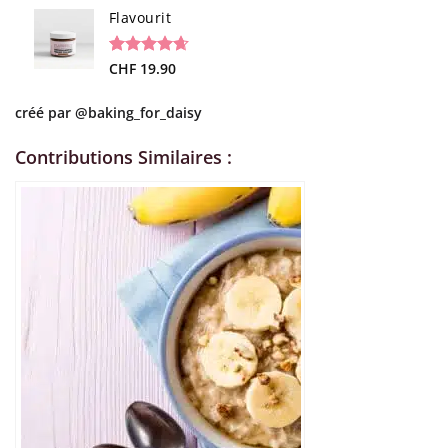
Flavourit
Noté
19
CHF
19.90
4.68
sur 5 basé
sur
créé par
@baking_for_daisy
notations
client
Contributions Similaires :