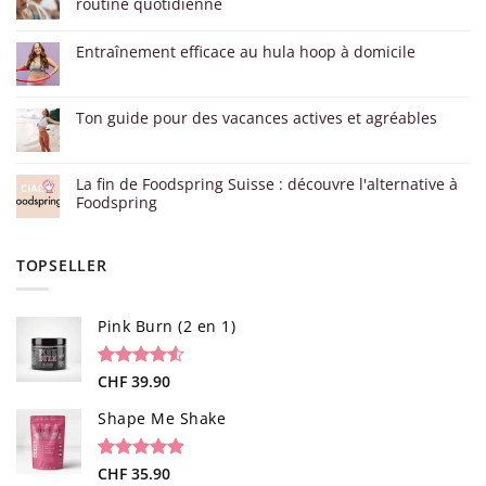
routine quotidienne
Entraînement efficace au hula hoop à domicile
Ton guide pour des vacances actives et agréables
La fin de Foodspring Suisse : découvre l'alternative à
Foodspring
TOPSELLER
Pink Burn (2 en 1)
Noté
96
CHF
39.90
4.52
sur 5 basé
sur
Shape Me Shake
notations
client
Noté
40
CHF
35.90
4.85