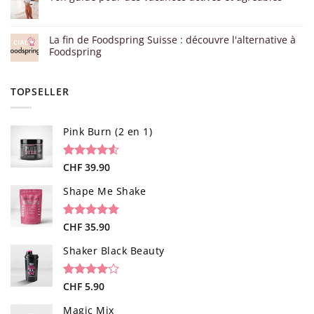
La fin de Foodspring Suisse : découvre l'alternative à
Foodspring
TOPSELLER
Pink Burn (2 en 1)
Noté
96
CHF
39.90
4.52
sur 5 basé
sur
Shape Me Shake
notations
client
Noté
40
CHF
35.90
4.85
sur 5 basé
sur
Shaker Black Beauty
notations
client
Noté
1
CHF
5.90
4.00
sur
5 basé
Magic Mix