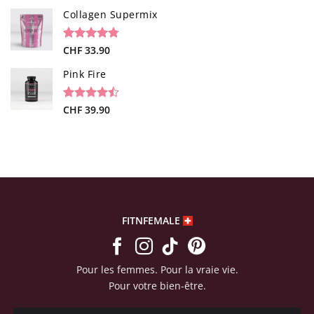
sur 5 basé
sur
Collagen Supermix
notations
client
Noté
26
CHF
33.90
4.73
sur 5 basé
sur
Pink Fire
notations
client
Noté
19
CHF
39.90
4.47
sur 5 basé
sur
notations
client
FITNFEMALE
Pour les femmes. Pour la vraie vie.
Pour votre bien-être.