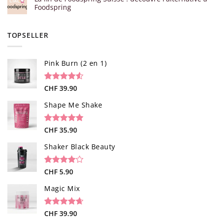
Foodspring
TOPSELLER
Pink Burn (2 en 1)
Noté
96
CHF
39.90
4.52
sur 5 basé
sur
Shape Me Shake
notations
client
Noté
40
CHF
35.90
4.85
sur 5 basé
sur
Shaker Black Beauty
notations
client
Noté
1
CHF
5.90
4.00
sur
5 basé
Magic Mix
sur
notation
client
Noté
34
CHF
39.90
4.65