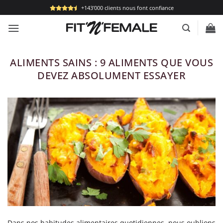
Passer
+143'000 clients nous font confiance
au
contenu
ALIMENTS SAINS : 9 ALIMENTS QUE VOUS
DEVEZ ABSOLUMENT ESSAYER
Dans nos habitudes alimentaires quotidiennes, nous oublions