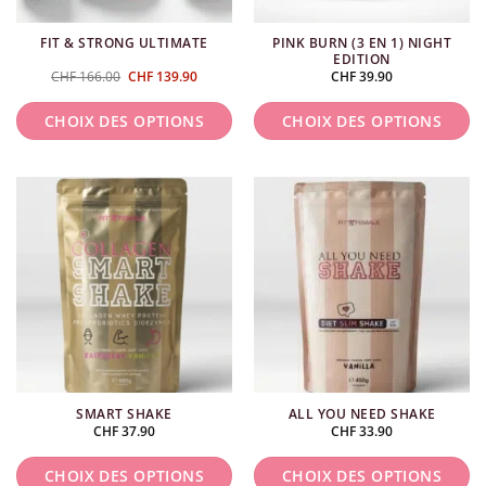
choisies
choisies
PINK BURN (3 EN 1) NIGHT
FIT & STRONG ULTIMATE
sur
sur
EDITION
la
la
Le
Le
CHF
166.00
CHF
139.90
CHF
39.90
prix
prix
page
page
initial
actuel
était :
est :
du
du
CHOIX DES OPTIONS
CHOIX DES OPTIONS
CHF 166.00.
CHF 139.90.
produit
produit
Ce
produit
a
plusieurs
variations.
Les
options
peuvent
être
choisies
SMART SHAKE
ALL YOU NEED SHAKE
sur
CHF
37.90
CHF
33.90
la
page
CHOIX DES OPTIONS
CHOIX DES OPTIONS