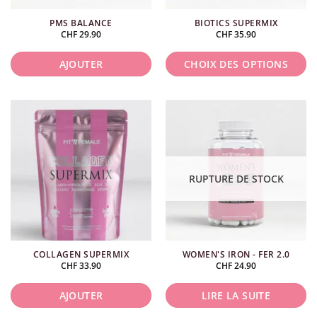
PMS BALANCE
BIOTICS SUPERMIX
CHF
29.90
CHF
35.90
AJOUTER
CHOIX DES OPTIONS
Ce
produit
a
plusieurs
variations.
Les
RUPTURE DE STOCK
options
peuvent
être
choisies
COLLAGEN SUPERMIX
WOMEN'S IRON - FER 2.0
sur
CHF
33.90
CHF
24.90
la
page
AJOUTER
LIRE LA SUITE
du