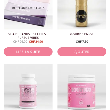
variations.
Les
RUPTURE DE STOCK
options
peuvent
être
choisies
SHAPE-BANDS - SET OF 5 -
GOURDE EN OR
sur
PURPLE VIBES
la
Le
Le
CHF
26.90
CHF
24.90
CHF
7.50
prix
prix
page
initial
actuel
était :
est :
du
LIRE LA SUITE
AJOUTER
CHF 26.90.
CHF 24.90.
produit