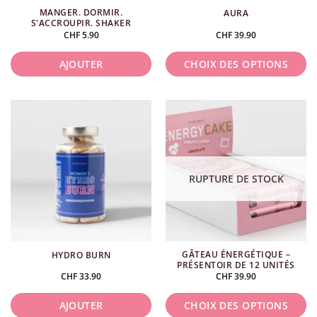
MANGER. DORMIR.
AURA
S'ACCROUPIR. SHAKER
CHF
5.90
CHF
39.90
AJOUTER
CHOIX DES OPTIONS
Ce
produit
a
plusieurs
variations.
Les
RUPTURE DE STOCK
options
peuvent
être
choisies
GÂTEAU ÉNERGÉTIQUE –
HYDRO BURN
sur
PRÉSENTOIR DE 12 UNITÉS
la
CHF
33.90
CHF
39.90
page
du
AJOUTER
CHOIX DES OPTIONS