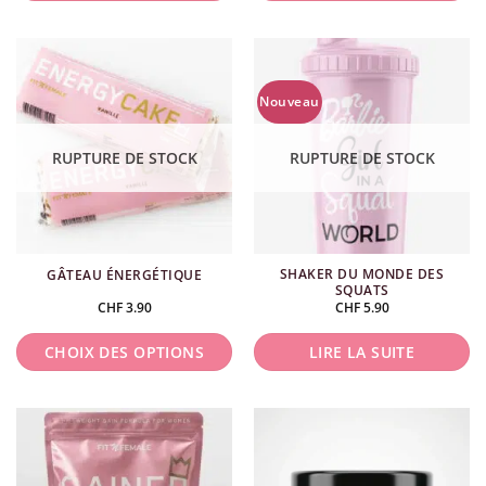
produit
Ce
produit
a
plusieurs
Nouveau
variations.
Les
RUPTURE DE STOCK
RUPTURE DE STOCK
options
peuvent
être
choisies
SHAKER DU MONDE DES
GÂTEAU ÉNERGÉTIQUE
sur
SQUATS
la
CHF
3.90
CHF
5.90
page
du
CHOIX DES OPTIONS
LIRE LA SUITE
produit
Ce
produit
a
plusieurs