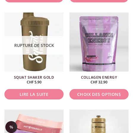
du
produit
Ce
Ce
produit
produit
a
a
plusieurs
plusieurs
variations.
variations.
Les
Les
RUPTURE DE STOCK
options
options
peuvent
peuvent
être
être
choisies
choisies
SQUAT SHAKER GOLD
COLLAGEN ENERGY
sur
sur
CHF
5.90
CHF
32.90
la
la
page
page
LIRE LA SUITE
CHOIX DES OPTIONS
du
du
produit
produit
Ce
produit
a
%
plusieurs