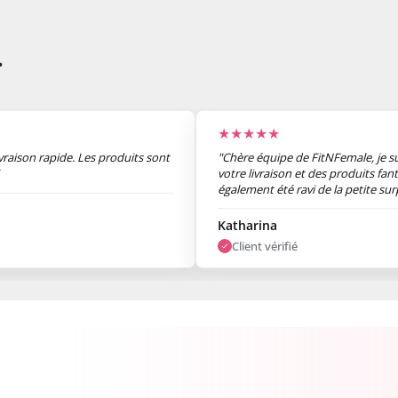
.
★★★★★
ivraison rapide. Les produits sont
"Chère équipe de FitNFemale, je sui
votre livraison et des produits fant
également été ravi de la petite su
le colis. Merci beaucoup."
Katharina
Client vérifié