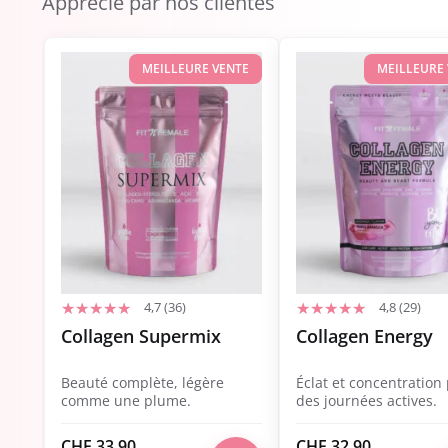
Apprécié par nos clientes
MEILLEURE VENTE
MEILLEURE
4,7 (36)
4,8 (29)
Collagen Supermix
Collagen Energy
Beauté complète, légère
Éclat et concentration
comme une plume.
des journées actives.
CHF
33.90
CHF
32.90