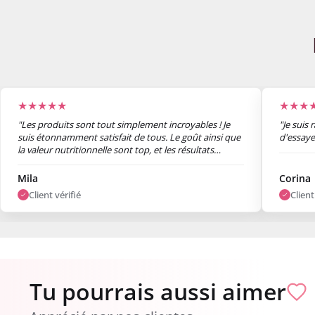
★★★★★
★★★
"Les produits sont tout simplement incroyables ! Je
"Je suis 
suis étonnamment satisfait de tous. Le goût ainsi que
d'essaye
la valeur nutritionnelle sont top, et les résultats
commencent déjà à se voir après une semaine. Je suis
vraiment ravi."
Mila
Corina
Client vérifié
Client
Tu pourrais aussi aimer