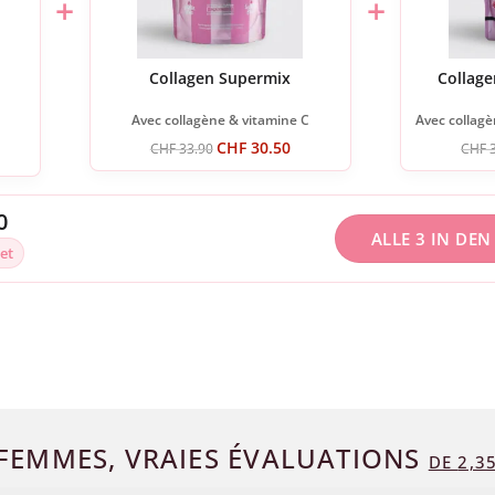
+
+
Collagen Supermix
Collage
Avec collagène & vitamine C
Avec collagè
CHF
30.50
CHF
33.90
CHF
3
0
ALLE 3 IN DE
et
FEMMES, VRAIES ÉVALUATIONS
DE
2,3