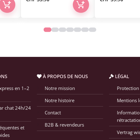
ONS
À PROPOS DE NOUS
LÉGAL
xpress en 1–2
Notre mission
Protection
Notre histoire
Mentions l
ar chat 24h/24
Contact
Informatio
rétractatio
B2B & revendeurs
équentes et
Vertrag wi
pides