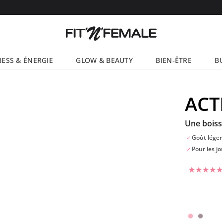
NESS & ÉNERGIE
GLOW & BEAUTY
BIEN-ÊTRE
B
ACT
Une boiss
Goût léger
Pour les j
Noté
12
5
su
5 basé su
notations
client