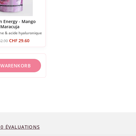
n Energy - Mango
Maracuja
ne & acide hyaluronique
CHF
29.60
2.90
N WARENKORB
72
ÉVALUATIONS