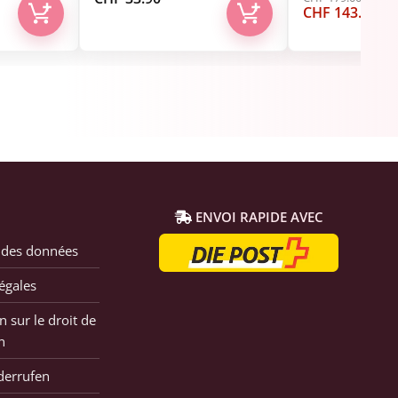
Le
Le
CHF
143.90
prix
pri
initial
act
était :
est
CHF 179.00.
CHF
ENVOI RAPIDE AVEC
 des données
égales
n sur le droit de
n
derrufen