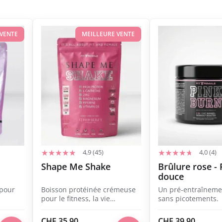
 VENTE
MEILLEURE VENTE
4,9 (45)
4,0 (4)
Shape Me Shake
Brûlure rose - 
douce
 pour
Boisson protéinée crémeuse
Un pré-entraîneme
pour le fitness, la vie
sans picotements.
quotidienne et l'équilibre.
CHF
35.90
CHF
39.90