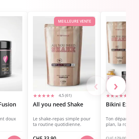
MEILLEURE VENTE
MEI
‹
›
4,5 (61)
4,7 
Fusion
All you need Shake
Bikini Expre
nt doux
Le shake-repas simple pour
Ton départ com
ta routine quotidienne.
plan, la routine 
d'été.
CHF
33.90
CHF
179.00