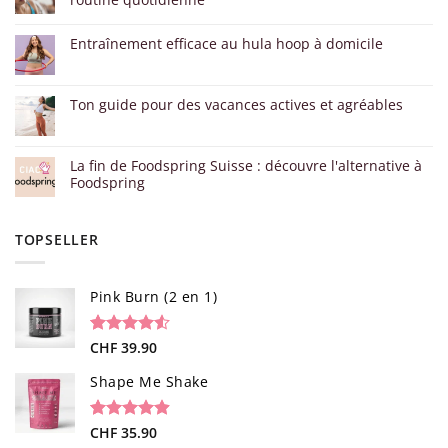
Entraînement efficace au hula hoop à domicile
Ton guide pour des vacances actives et agréables
La fin de Foodspring Suisse : découvre l'alternative à
Foodspring
TOPSELLER
Pink Burn (2 en 1)
Noté
96
CHF
39.90
4.52
sur 5 basé
sur
Shape Me Shake
notations
client
Noté
40
CHF
35.90
4.85
sur 5 basé