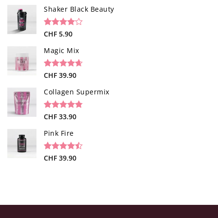
sur
Shaker Black Beauty
notations
client
Noté
1
CHF
5.90
4.00
sur
5 basé
Magic Mix
sur
notation
client
Noté
34
CHF
39.90
4.65
sur 5 basé
sur
Collagen Supermix
notations
client
Noté
26
CHF
33.90
4.73
sur 5 basé
sur
Pink Fire
notations
client
Noté
19
CHF
39.90
4.47
sur 5 basé
sur
notations
client