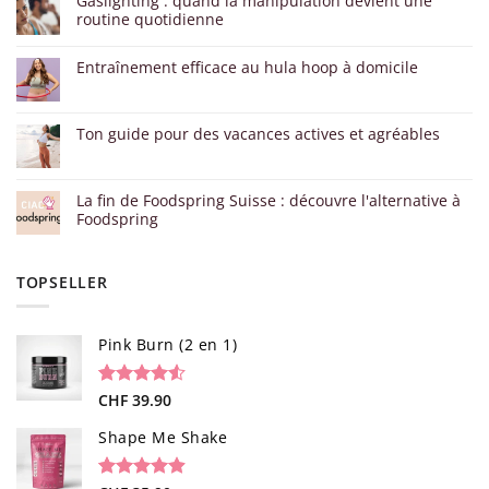
Gaslighting : quand la manipulation devient une
routine quotidienne
Entraînement efficace au hula hoop à domicile
Ton guide pour des vacances actives et agréables
La fin de Foodspring Suisse : découvre l'alternative à
Foodspring
TOPSELLER
Pink Burn (2 en 1)
Noté
96
CHF
39.90
4.52
sur 5 basé
sur
Shape Me Shake
notations
client