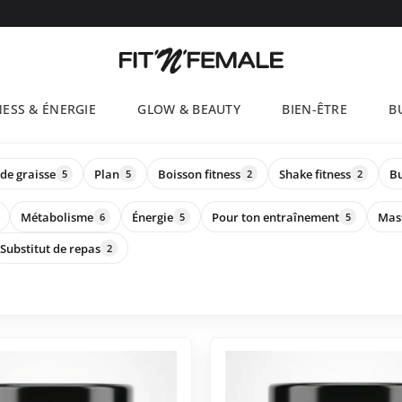
NESS & ÉNERGIE
GLOW & BEAUTY
BIEN-ÊTRE
B
de graisse
Plan
Boisson fitness
Shake fitness
B
5
5
2
2
Métabolisme
Énergie
Pour ton entraînement
Mas
6
5
5
Substitut de repas
2
Ce
produit
a