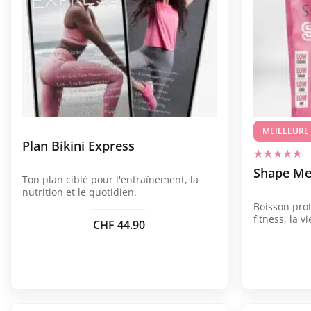
a
plusieurs
variations.
Les
options
peuvent
être
choisies
MEILLEURE
Plan Bikini Express
sur
la
Shape Me
Ton plan ciblé pour l'entraînement, la
page
nutrition et le quotidien.
du
Boisson pro
produit
fitness, la v
CHF
44.90
Ce