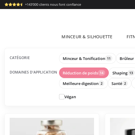
Passer
+143'000 clients nous font confiance
au
contenu
MINCEUR & SILHOUETTE
FIT
CATÉGORIE
Minceur & Tonification
Brûleur 
11
DOMAINES D'APPLICATION
Réduction de poids
Shaping
14
13
Meilleure digestion
Santé
2
2
Végan
Ce
produit
a