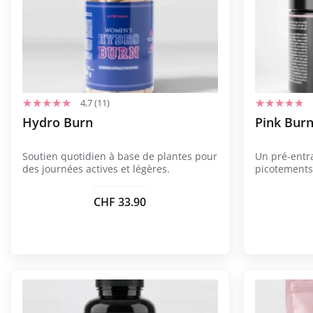
plusieurs
variations.
Les
options
peuvent
être
4,7 (11)
choisies
Hydro Burn
Pink Bur
sur
la
Soutien quotidien à base de plantes pour
Un pré-entr
page
des journées actives et légères.
picotements
du
produit
CHF
33.90
Ce
produit
a