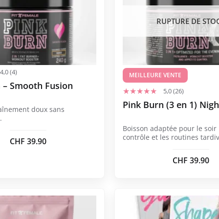
plusieurs
variations.
RUPTURE DE STO
Les
options
peuvent
être
4,0 (4)
choisies
MEILLEURE VENTE
n – Smooth Fusion
sur
5,0 (26)
la
Pink Burn (3 en 1) Nigh
aînement doux sans
page
.
du
Boisson adaptée pour le soir 
produit
contrôle et les routines tardi
CHF
39.90
CHF
39.90