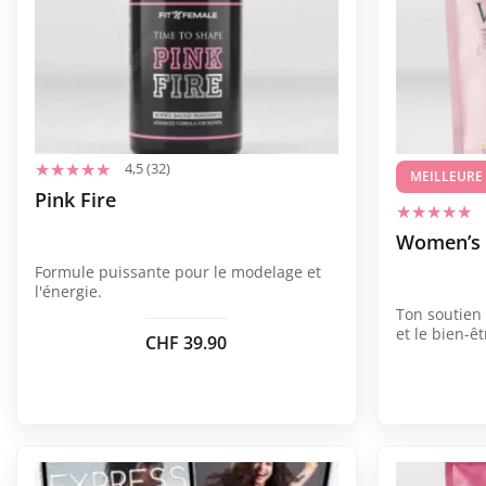
plusieurs
variations.
Les
options
peuvent
être
4,5 (32)
choisies
MEILLEURE
Pink Fire
sur
la
Women’s 
page
Formule puissante pour le modelage et
du
l'énergie.
produit
Ton soutien 
et le bien-êt
CHF
39.90
Ce
produit