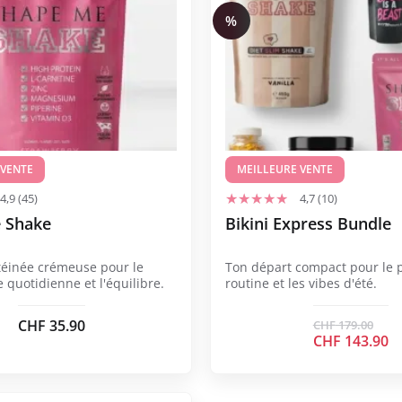
%
 VENTE
MEILLEURE VENTE
4,9 (45)
4,7 (10)
 Shake
Bikini Express Bundle
téinée crémeuse pour le
Ton départ compact pour le p
ie quotidienne et l'équilibre.
routine et les vibes d'été.
CHF
35.90
CHF
179.00
Le
CHF
143.90
prix
Le
initial
prix
était :
actuel