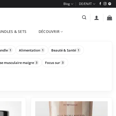
Blog
UNDLES & SETS
DÉCOUVRIR
undle
Alimentation
Beauté & Santé
1
1
1
se musculaire maigre
Focus sur
3
3
Ce
produit
a