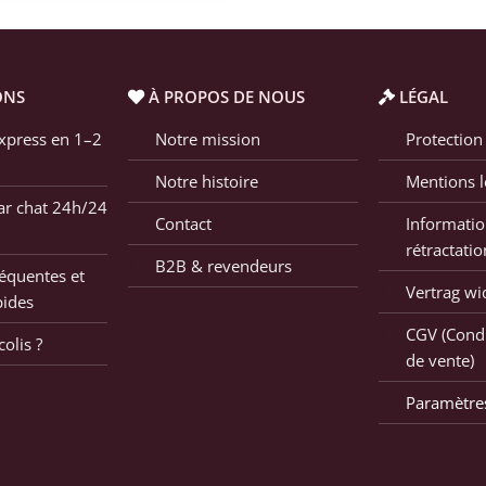
ONS
À PROPOS DE NOUS
LÉGAL
xpress en 1–2
Notre mission
Protection
Notre histoire
Mentions l
ar chat 24h/24
Contact
Informatio
rétractatio
B2B & revendeurs
équentes et
Vertrag wi
pides
CGV (Condi
olis ?
de vente)
Paramètre