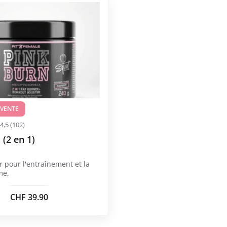
CHF 179.00.
est :
CHF 143.90.
 VENTE
4,5 (102)
 (2 en 1)
r pour l'entraînement et la
me.
CHF
39.90