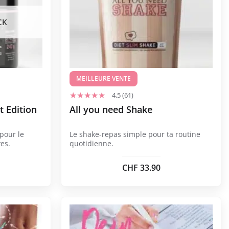
plusieurs
variations.
CK
Les
options
peuvent
être
choisies
MEILLEURE VENTE
sur
4,5 (61)
la
t Edition
All you need Shake
page
du
pour le
Le shake-repas simple pour ta routine
produit
ves.
quotidienne.
CHF
33.90