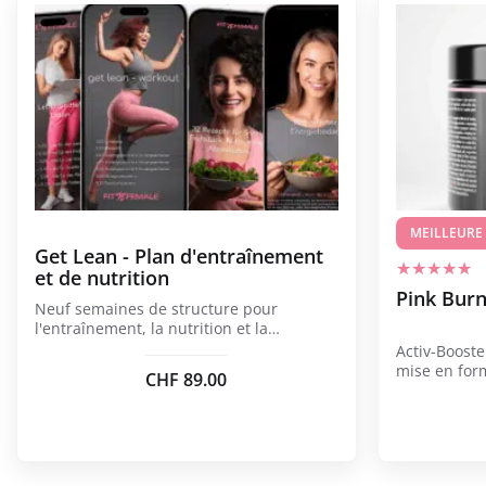
produit
a
plusieurs
variations.
Les
options
peuvent
être
choisies
MEILLEURE
Get Lean - Plan d'entraînement
sur
et de nutrition
la
Pink Burn
Neuf semaines de structure pour
page
l'entraînement, la nutrition et la
du
concentration.
Activ-Booste
produit
mise en for
CHF
89.00