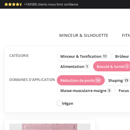
Passer
+143'000 clients nous font confiance
au
contenu
MINCEUR & SILHOUETTE
FIT
CATÉGORIE
Minceur & Tonification
Brûleur 
11
Alimentation
Beauté & Santé
1
1
DOMAINES D'APPLICATION
Réduction de poids
Shaping
14
13
Masse musculaire maigre
Focus 
3
Végan
Ce
produit