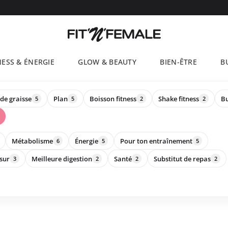
NESS & ÉNERGIE
GLOW & BEAUTY
BIEN-ÊTRE
B
de graisse
Plan
Boisson fitness
Shake fitness
B
5
5
2
2
Métabolisme
Énergie
Pour ton entraînement
6
5
5
sur
Meilleure digestion
Santé
Substitut de repas
3
2
2
2