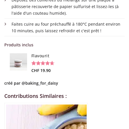
pâtisserie recouverte de papier sulfurisé et lissez-les (à
l'aide d'un couteau humide).
Faites cuire au four préchauffé à 180°C pendant environ
10 minutes, puis laissez refroidir et c'est prêt !
Produits inclus
Flavourit
Noté
19
CHF
19.90
4.68
sur 5 basé
sur
créé par
@baking_for_daisy
notations
client
Contributions Similaires :