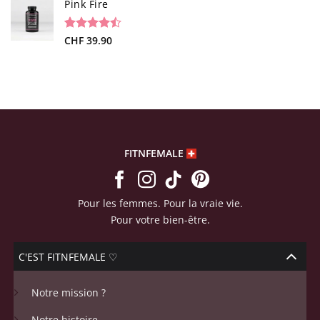
sur
Pink Fire
notations
client
Noté
19
CHF
39.90
4.47
sur 5 basé
sur
notations
client
FITNFEMALE
Pour les femmes. Pour la vraie vie.
Pour votre bien-être.
C'EST FITNFEMALE ♡
Notre mission ?
Notre histoire