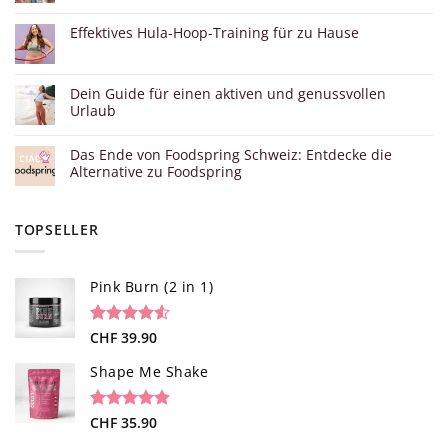
Effektives Hula-Hoop-Training für zu Hause
Dein Guide für einen aktiven und genussvollen
Urlaub
Das Ende von Foodspring Schweiz: Entdecke die
Alternative zu Foodspring
TOPSELLER
Pink Burn (2 in 1)
Bewertet
96
CHF
39.90
mit
4.52
von 5,
Shape Me Shake
basierend
auf
Kundenbewertungen
Bewertet
40
CHF
35.90
mit
4.85