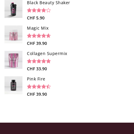
von 5,
Black Beauty Shaker
basierend
auf
Kundenbewertungen
Bewertet
1
CHF
5.90
mit
4.00
von 5,
Magic Mix
basierend
auf
Kundenbewertung
Bewertet
34
CHF
39.90
mit
4.65
von 5,
Collagen Supermix
basierend
auf
Kundenbewertungen
Bewertet
26
CHF
33.90
mit
4.73
von 5,
Pink Fire
basierend
auf
Kundenbewertungen
Bewertet
19
CHF
39.90
mit
4.47
von 5,
basierend
auf
Kundenbewertungen