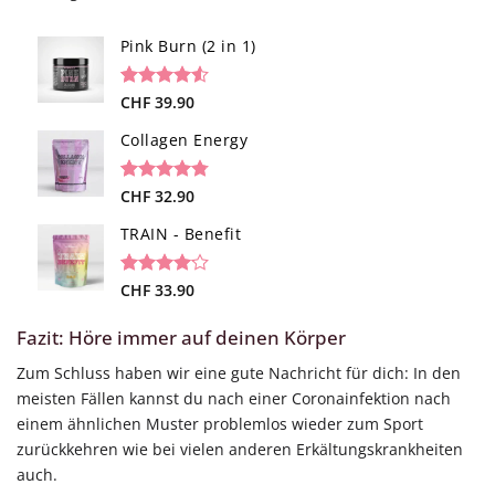
Pink Burn (2 in 1)
Bewertet
96
CHF
39.90
mit
4.52
von 5,
Collagen Energy
basierend
auf
Kundenbewertungen
Bewertet
22
CHF
32.90
mit
4.77
von 5,
TRAIN - Benefit
basierend
auf
Kundenbewertungen
Bewertet
13
CHF
33.90
mit
4.08
von 5,
Fazit: Höre immer auf deinen Körper
basierend
auf
Zum Schluss haben wir eine gute Nachricht für dich: In den
Kundenbewertungen
meisten Fällen kannst du nach einer Coronainfektion nach
einem ähnlichen Muster problemlos wieder zum Sport
zurückkehren wie bei vielen anderen Erkältungskrankheiten
auch.