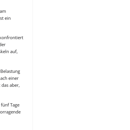
 am
st ein
konfrontiert
der
keln auf,
 Belastung
Nach einer
 das aber,
 fünf Tage
vorragende