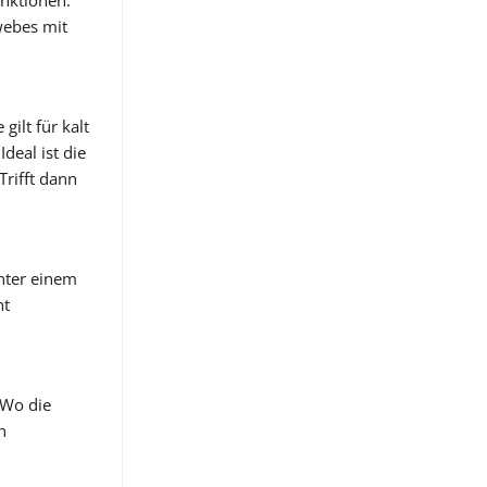
unktionen:
webes mit
ilt für kalt
deal ist die
rifft dann
nter einem
ht
 Wo die
h