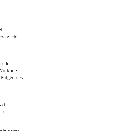
t.
chaus ein
on der
 Workouts
e Folgen des
eit.
in