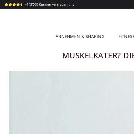
Zum
+143'000 Kunden vertrauen uns
Inhalt
springen
ABNEHMEN & SHAPING
FITNES
MUSKELKATER? DIE