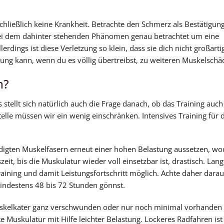
 schließlich keine Krankheit. Betrachte den Schmerz als Bestätigun
 bei dem dahinter stehenden Phänomen genau betrachtet um eine
rdings ist diese Verletzung so klein, dass sie dich nicht großarti
tung kann, wenn du es völlig übertreibst, zu weiteren Muskelschä
n?
stellt sich natürlich auch die Frage danach, ob das Training auch
lle müssen wir ein wenig einschränken. Intensives Training für d
ädigten Muskelfasern erneut einer hohen Belastung aussetzen, w
t, bis die Muskulatur wieder voll einsetzbar ist, drastisch. Langfr
aining und damit Leistungsfortschritt möglich. Achte daher darau
indestens 48 bis 72 Stunden gönnst.
skelkater ganz verschwunden oder nur noch minimal vorhanden 
te Muskulatur mit Hilfe leichter Belastung. Lockeres Radfahren ist