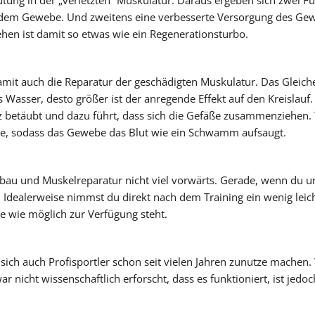
tung in der „verletzten“ Muskulatur. Daraus ergeben sich zwei F
 dem Gewebe. Und zweitens eine verbesserte Versorgung des Ge
hen ist damit so etwas wie ein Regenerationsturbo.
it auch die Reparatur der geschädigten Muskulatur. Das Gleiche g
Wasser, desto größer ist der anregende Effekt auf den Kreislauf. I
 betäubt und dazu führt, dass sich die Gefäße zusammenziehen. T
ße, sodass das Gewebe das Blut wie ein Schwamm aufsaugt.
bau und Muskelreparatur nicht viel vorwärts. Gerade, wenn du u
g. Idealerweise nimmst du direkt nach dem Training ein wenig leic
ge wie möglich zur Verfügung steht.
 sich auch Profisportler schon seit vielen Jahren zunutze machen.
 nicht wissenschaftlich erforscht, dass es funktioniert, ist jedoc