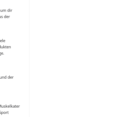
ium dir
us der
ele
dukten
ge.
rund der
 Muskelkater
Sport