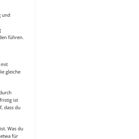
g und
g
den führen.
 mit
ie gleiche
odurch
istig ist
f, dass du
ist. Was du
 etwa für