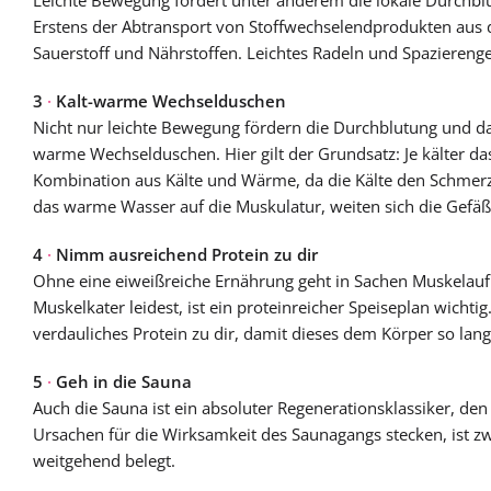
Leichte Bewegung fördert unter anderem die lokale Durchblu
Erstens der Abtransport von Stoffwechselendprodukten aus
Sauerstoff und Nährstoffen. Leichtes Radeln und Spazierenge
3
·
Kalt-warme Wechselduschen
Nicht nur leichte Bewegung fördern die Durchblutung und dam
warme Wechselduschen. Hier gilt der Grundsatz: Je kälter das 
Kombination aus Kälte und Wärme, da die Kälte den Schmerz
das warme Wasser auf die Muskulatur, weiten sich die Gefä
4
·
Nimm ausreichend Protein zu dir
Ohne eine eiweißreiche Ernährung geht in Sachen Muskelauf
Muskelkater leidest, ist ein proteinreicher Speiseplan wichti
verdauliches Protein zu dir, damit dieses dem Körper so lan
5
·
Geh in die Sauna
Auch die Sauna ist ein absoluter Regenerationsklassiker, den
Ursachen für die Wirksamkeit des Saunagangs stecken, ist zwar
weitgehend belegt.