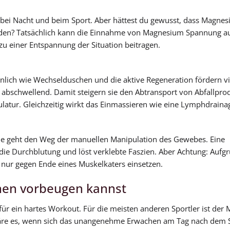
bei Nacht und beim Sport. Aber hättest du gewusst, dass Magnes
erden? Tatsächlich kann die Einnahme von Magnesium Spannung a
 einer Entspannung der Situation beitragen.
Ähnlich wie Wechselduschen und die aktive Regeneration fördern vi
 abschwellend. Damit steigern sie den Abtransport von Abfallpro
ulatur. Gleichzeitig wirkt das Einmassieren wie eine Lymphdraina
lle geht den Weg der manuellen Manipulation des Gewebes. Eine
die Durchblutung und löst verklebte Faszien. Aber Achtung: Aufg
l nur gegen Ende eines Muskelkaters einsetzen.
en vorbeugen kannst
 für ein hartes Workout. Für die meisten anderen Sportler ist der
wäre es, wenn sich das unangenehme Erwachen am Tag nach dem 