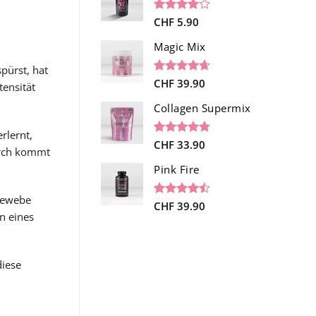
auf
Kundenbewertungen
Bewertet
1
CHF
5.90
mit
4.00
von 5,
Magic Mix
basierend
auf
pürst, hat
Kundenbewertung
Bewertet
34
CHF
39.90
tensität
mit
4.65
von 5,
Collagen Supermix
basierend
auf
rlernt,
Kundenbewertungen
Bewertet
26
CHF
33.90
urch kommt
mit
4.73
von 5,
Pink Fire
basierend
auf
egewebe
Kundenbewertungen
Bewertet
19
CHF
39.90
n eines
mit
4.47
von 5,
basierend
auf
Kundenbewertungen
diese