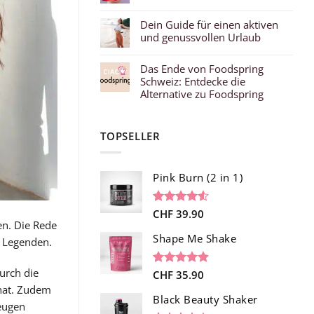
Dein Guide für einen aktiven
und genussvollen Urlaub
Das Ende von Foodspring
Schweiz: Entdecke die
Alternative zu Foodspring
TOPSELLER
Pink Burn (2 in 1)
Bewertet
96
CHF
39.90
en. Die Rede
mit
4.52
von 5,
Shape Me Shake
d Legenden.
basierend
auf
Kundenbewertungen
urch die
Bewertet
40
CHF
35.90
mit
4.85
 hat. Zudem
von 5,
Black Beauty Shaker
eugen
basierend