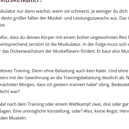
uskulatur nur dann wächst, wenn sie schmerzt. Je weniger du dich
desto größer fallen der Muskel- und Leistungszuwachs aus. Das i
st.
dafür, dass du deinen Körper mit einem bisher ungewohnten Reiz 
tsprechend zerstört ist die Muskulatur. In der Folge muss sich 
das Dickenwachstum der Muskelfasern fördert. Er baut also Mus
fektives Training. Denn ohne Belastung auch kein Kater. Und ohne
katers mit der Gewöhnung an die Trainingsbelastung deutlich ab. 
 nächsten Morgen, dass ich gestern trainiert habe“ übrig. Bedeutet
lecht war?
es Mal nach dem Training oder einem Wettkampf zwei, drei oder gar
en. Eine unmögliche Vorstellung, oder? Also, keine Angst: Her
n den Muskeln.