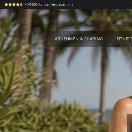
Zum
+143'000 Kunden vertrauen uns
Inhalt
springen
ABNEHMEN & SHAPING
FITNES