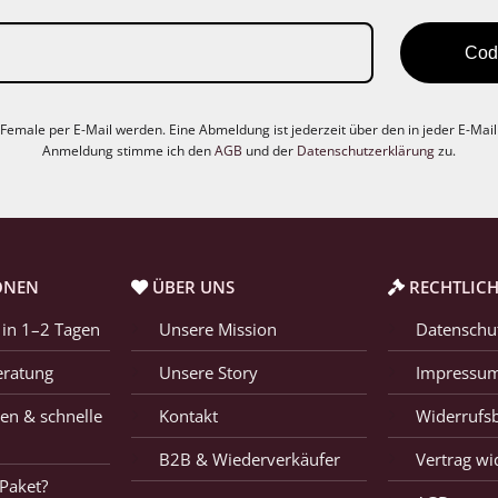
Cod
emale per E-Mail werden. Eine Abmeldung ist jederzeit über den in jeder E-Mai
Anmeldung stimme ich den
AGB
und der
Datenschutzerklärung
zu.
ONEN
ÜBER UNS
RECHTLICH
 in 1–2 Tagen
Unsere Mission
Datenschu
eratung
Unsere Story
Impressu
en & schnelle
Kontakt
Widerrufs
B2B & Wiederverkäufer
Vertrag wi
Paket?