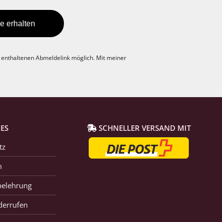
e erhalten
l enthaltenen Abmeldelink möglich. Mit meiner
ES
SCHNELLER VERSAND MIT
tz
m
belehrung
derrufen