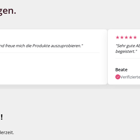
gen.
★★★★★
und freue mich die Produkte auszuprobieren."
"Sehr gute Ab
begeistert."
Beate
Verifizier
!
erzeit.