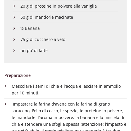
20 g di proteine in polvere alla vaniglia
50 g di mandorle macinate
½ Banana
75 g di zucchero a velo
un po' di latte
Preparazione
Mescolare i semi di chia e l'acqua e lasciare in ammollo
per 10 minuti.
Impastare la farina d'avena con la farina di grano
saraceno, l'olio di cocco, le spezie, le proteine in polvere,
le mandorle, l'aroma in polvere, la banana e la miscela di
chia e stendere una sfoglia spessa (attenzione: l'impasto è
un po' friabile. Il modo migliore per stenderla è tra due