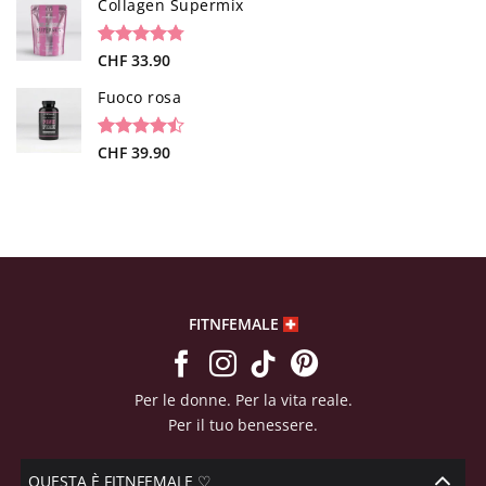
su base di
Collagen Supermix
recensioni
Valutato
26
CHF
33.90
4.73
su 5
su base di
Fuoco rosa
recensioni
Valutato
19
CHF
39.90
4.47
su 5
su base di
recensioni
FITNFEMALE
Per le donne. Per la vita reale.
Per il tuo benessere.
QUESTA È FITNFEMALE ♡