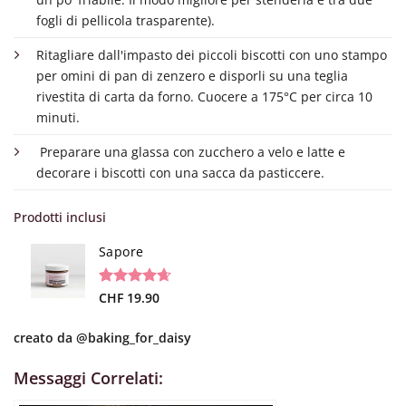
fogli di pellicola trasparente).
Ritagliare dall'impasto dei piccoli biscotti con uno stampo
per omini di pan di zenzero e disporli su una teglia
rivestita di carta da forno. Cuocere a 175°C per circa 10
minuti.
Preparare una glassa con zucchero a velo e latte e
decorare i biscotti con una sacca da pasticcere.
Prodotti inclusi
Sapore
Valutato
19
CHF
19.90
4.68
su 5
su base di
creato da
@baking_for_daisy
recensioni
Messaggi Correlati: