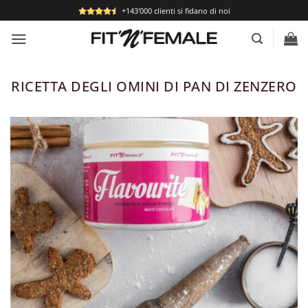
Salta
+143'000 clienti si fidano di noi
ai
contenuti
RICETTA DEGLI OMINI DI PAN DI ZENZERO