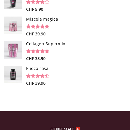
Valutato
1
CHF
5.90
4.00
su
5 su
Miscela magica
base di
recensioni
Valutato
34
CHF
39.90
4.65
su 5
su base di
Collagen Supermix
recensioni
Valutato
26
CHF
33.90
4.73
su 5
su base di
Fuoco rosa
recensioni
Valutato
19
CHF
39.90
4.47
su 5
su base di
recensioni
FITNFEMALE