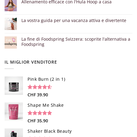
Allenamento efficace con l'Hula Hoop a casa
La vostra guida per una vacanza attiva e divertente
La fine di Foodspring Svizzera: scoprite l'alternativa a
Foodspring
IL MIGLIOR VENDITORE
Pink Burn (2 in 1)
Valutato
96
CHF
39.90
4.52
su 5
su base di
Shape Me Shake
recensioni
Valutato
40
CHF
35.90
4.85
su 5
su base di
Shaker Black Beauty
recensioni