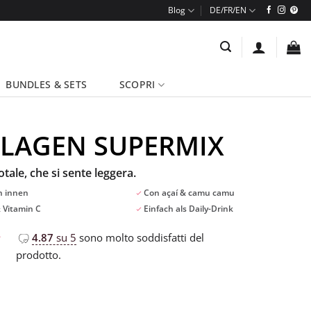
Blog
BUNDLES & SETS
SCOPRI
LAGEN SUPERMIX
otale, che si sente leggera.
n innen
Con açaí & camu camu
 Vitamin C
Einfach als Daily-Drink
4.87
su 5
sono molto soddisfatti del
prodotto.
i