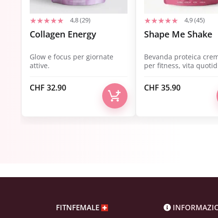
4,8 (29)
4,9 (45)
Collagen Energy
Shape Me Shake
Glow e focus per giornate
Bevanda proteica cre
attive.
per fitness, vita quoti
equilibrio.
CHF
32.90
CHF
35.90
FITNFEMALE
INFORMAZI