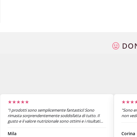
DON
★★★★★
★★★
"I prodotti sono semplicemente fantastici! Sono
"Sono en
rimasta sorprendentemente soddisfatta di tutto. Il
non vedo 
gusto e il valore nutrizionale sono ottimi e i risultati
sono già visibili dopo una settimana. Sono super
soddisfatta."
Mila
Corina