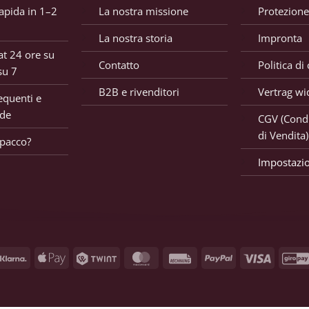
apida in 1–2
La nostra missione
Protezione
La nostra storia
Impronta
t 24 ore su
Contatto
Politica di
su 7
B2B e rivenditori
Vertrag wi
quenti e
ide
CGV (Condi
di Vendita)
 pacco?
Impostazio
Klarna
Apple
Twint
MasterCard
Rechnung
PayPal
Visa
Pay