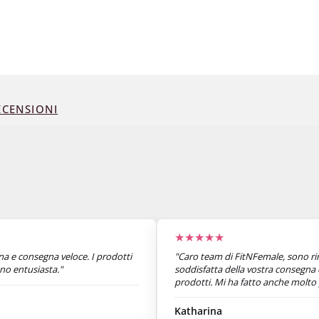
CENSIONI
★★★★★
a e consegna veloce. I prodotti
"Caro team di FitNFemale, sono r
no entusiasta."
soddisfatta della vostra consegna 
prodotti. Mi ha fatto anche molto 
sorpresa inaspettata nel pacco. Gra
Katharina