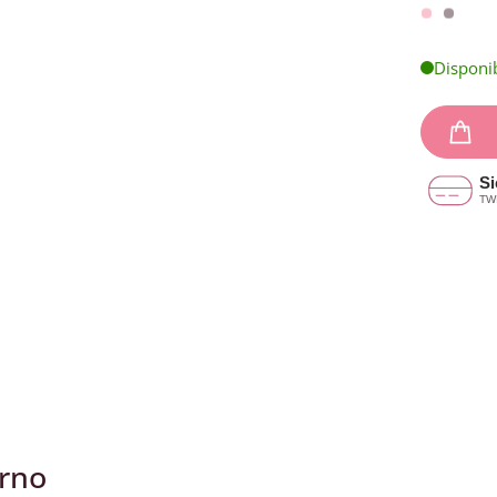
Disponi
erno