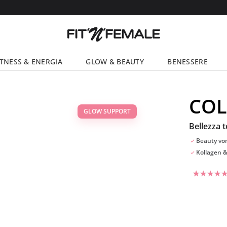
ITNESS & ENERGIA
GLOW & BEAUTY
BENESSERE
COL
GLOW SUPPORT
Bellezza t
Beauty vo
Kollagen &
Valutato
26
4.73
su 5
su base d
recensioni