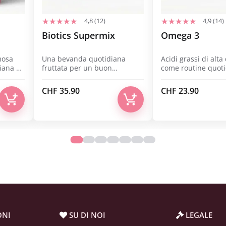
4,8 (12)
4,9 (14)
Biotics Supermix
Omega 3
mosa
Una bevanda quotidiana
Acidi grassi di alta
diana e
fruttata per un buon
come routine quot
equilibrio intestinale.
semplice.
CHF
35.90
CHF
23.90
ONI
SU DI NOI
LEGALE