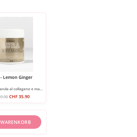
- Lemon Ginger
Deliziosa bevanda al collagene e matcha
CHF
35.90
9.90
N WARENKORB