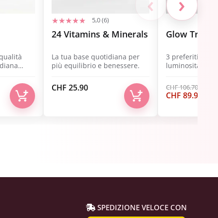
‹
›
5,0 (6)
24 Vitamins & Minerals
Glow Trio
 qualità
La tua base quotidiana per
3 preferiti di be
idiana
più equilibrio e benessere.
luminosità, ene
benessere.
CHF
25.90
CHF
106.70
Il
Il
CHF
89.90
prezzo
pre
originale
attu
era:
è:
CHF 106.70.
CHF 
SPEDIZIONE VELOCE CON