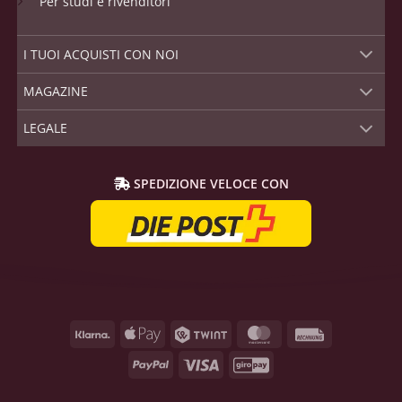
Per studi e rivenditori
I TUOI ACQUISTI CON NOI
MAGAZINE
LEGALE
SPEDIZIONE VELOCE CON
Klarna
Apple
Twint
MasterCard
Rechnung
Pay
PayPal
Visa
GiroPay