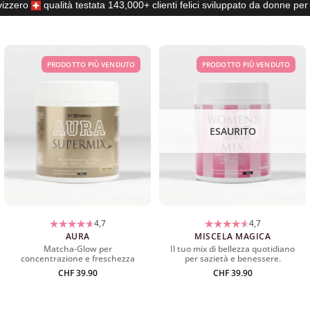
vizzero
qualità testata
143,000+ clienti felici
sviluppato da donne per
PRODOTTO PIÙ VENDUTO
PRODOTTO PIÙ VENDUTO
ESAURITO
4,7
4,7
AURA
MISCELA MAGICA
Matcha-Glow per
Il tuo mix di bellezza quotidiano
concentrazione e freschezza
per sazietà e benessere.
CHF
39.90
CHF
39.90