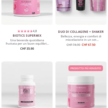
4,8
DUO DI COLLAGENE + SHAKER
BIOTICS SUPERMIX
Bellezza, energia e comfort di
miscelazione in un set
Una bevanda quotidiana
intelligente.
fruttata per un buon equilibrio
Il
Il
CHF
74.90
CHF
67.50
intestinale.
prezzo
prezzo
CHF
35.90
originale
attuale
era:
è:
CHF
CHF
74,90
67.50.
PRODOTTO PIÙ VENDUTO