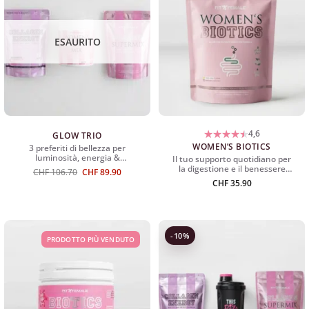
ESAURITO
4,6
GLOW TRIO
WOMEN’S BIOTICS
3 preferiti di bellezza per
luminosità, energia &
Il tuo supporto quotidiano per
benessere.
la digestione e il benessere
Il
Prezzo
CHF
106.70
CHF
89.90
intestinale.
prezzo
attuale:
CHF
35.90
originale
CHF
era:
89.90.
CHF
106.70
-10%
PRODOTTO PIÙ VENDUTO