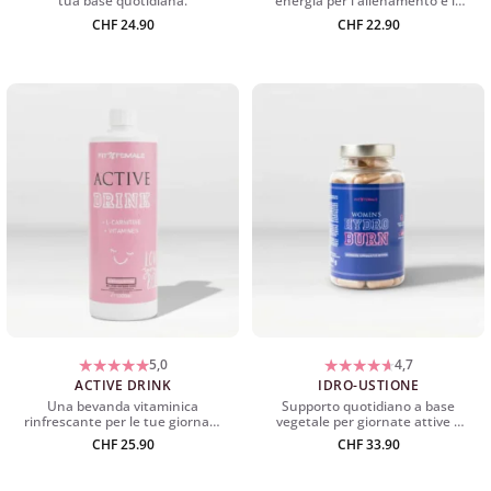
tua base quotidiana.
energia per l'allenamento e le
fasi attive.
CHF
24.90
CHF
22.90
5,0
4,7
ACTIVE DRINK
IDRO-USTIONE
Una bevanda vitaminica
Supporto quotidiano a base
rinfrescante per le tue giornate
vegetale per giornate attive e
attive.
leggere.
CHF
25.90
CHF
33.90