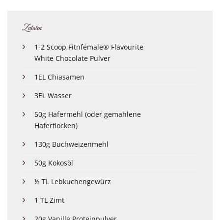
Zutaten
1-2 Scoop Fitnfemale® Flavourite
White Chocolate Pulver
1EL Chiasamen
3EL Wasser
50g Hafermehl (oder gemahlene
Haferflocken)
130g Buchweizenmehl
50g Kokosöl
½ TL Lebkuchengewürz
1 TL Zimt
20g Vanille Proteinpulver