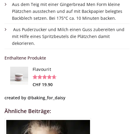
Aus dem Teig mit einer Gingerbread Men Form kleine
Plätzchen ausstechen und auf mit Backpapier belegtes
Backblech setzen. Bei 175°C ca. 10 Minuten backen.
Aus Puderzucker und Milch einen Guss zubereiten und
mit Hilfe eines Spritzbeutels die Plätzchen damit
dekorieren.
Enthaltene Produkte
Flavourit
Bewertet
19
CHF
19.90
mit
4.68
von 5,
created by
@baking_for_daisy
basierend
auf
Kundenbewertungen
Ähnliche Beiträge: