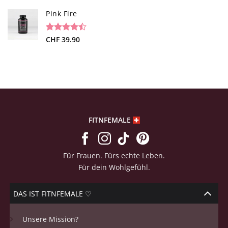
mit
4.73
von 5,
Pink Fire
basierend
auf
Kundenbewertungen
Bewertet
19
CHF
39.90
mit
4.47
von 5,
basierend
auf
Kundenbewertungen
FITNFEMALE
Für Frauen. Fürs echte Leben.
Für dein Wohlgefühl.
DAS IST FITNFEMALE ♡
Unsere Mission?