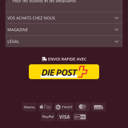
Pour les studios et les détaillants
VOS ACHATS CHEZ NOUS
MAGAZINE
LÉGAL
ENVOI RAPIDE AVEC
Klarna
Apple
Twint
MasterCard
Rechnung
Pay
PayPal
Visa
GiroPay