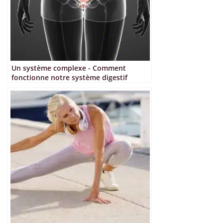
sur
sur
la
la
page
page
du
du
produit
produit
Un système complexe - Comment
fonctionne notre système digestif