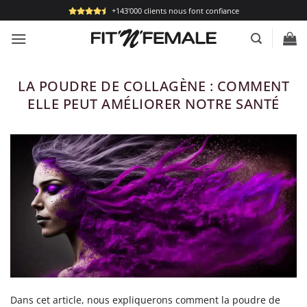
Passer
+143'000 clients nous font confiance
au
contenu
LA POUDRE DE COLLAGÈNE : COMMENT
ELLE PEUT AMÉLIORER NOTRE SANTÉ
Dans cet article, nous expliquerons comment la poudre de