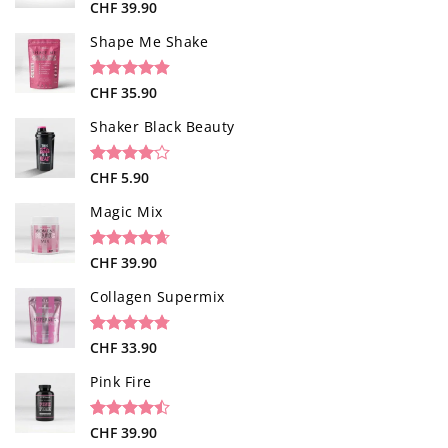
Noté
96
CHF
39.90
4.52
sur 5 basé
sur
Shape Me Shake
notations
client
Noté
40
CHF
35.90
4.85
sur 5 basé
sur
Shaker Black Beauty
notations
client
Noté
1
CHF
5.90
4.00
sur
5 basé
Magic Mix
sur
notation
client
Noté
34
CHF
39.90
4.65
sur 5 basé
sur
Collagen Supermix
notations
client
Noté
26
CHF
33.90
4.73
sur 5 basé
sur
Pink Fire
notations
client
Noté
19
CHF
39.90
4.47
sur 5 basé