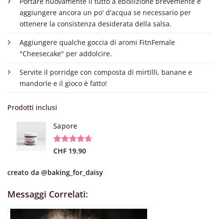
Portare nuovamente il tutto a ebollizione brevemente e
aggiungere ancora un po' d'acqua se necessario per
ottenere la consistenza desiderata della salsa.
Aggiungere qualche goccia di aromi FitnFemale
"Cheesecake" per addolcire.
Servite il porridge con composta di mirtilli, banane e
mandorle e il gioco è fatto!
Prodotti inclusi
Sapore
Valutato
19
CHF
19.90
4.68
su 5
su base di
creato da
@baking_for_daisy
recensioni
Messaggi Correlati: