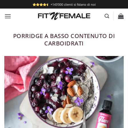
Salta
+143'000 clienti si fidano di noi
ai
contenuti
PORRIDGE A BASSO CONTENUTO DI
CARBOIDRATI