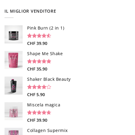
IL MIGLIOR VENDITORE
Pink Burn (2 in 1)
Valutato
96
CHF
39.90
4.52
su 5
su base di
Shape Me Shake
recensioni
Valutato
40
CHF
35.90
4.85
su 5
su base di
Shaker Black Beauty
recensioni
Valutato
1
CHF
5.90
4.00
su
5 su
Miscela magica
base di
recensioni
Valutato
34
CHF
39.90
4.65
su 5
su base di
Collagen Supermix
recensioni