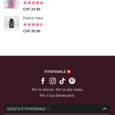
Valutato
26
CHF
33.90
4.73
su 5
su base di
Fuoco rosa
recensioni
Valutato
19
CHF
39.90
4.47
su 5
su base di
recensioni
FITNFEMALE
Per le donne. Per la vita reale.
Per il tuo benessere.
QUESTA È FITNFEMALE ♡