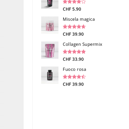
Valutato
1
CHF
5.90
4.00
su
5 su
Miscela magica
base di
recensioni
Valutato
34
CHF
39.90
4.65
su 5
su base di
Collagen Supermix
recensioni
Valutato
26
CHF
33.90
4.73
su 5
su base di
Fuoco rosa
recensioni
Valutato
19
CHF
39.90
4.47
su 5
su base di
recensioni