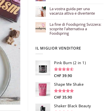
La vostra guida per una
vacanza attiva e divertente
La fine di Foodspring Svizzera:
scoprite l'alternativa a
Foodspring
IL MIGLIOR VENDITORE
Pink Burn (2 in 1)
Valutato
96
CHF
39.90
4.52
su 5
su base di
Shape Me Shake
recensioni
Valutato
40
CHF
35.90
4.85
su 5
su base di
Shaker Black Beauty
recensioni