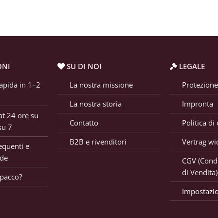
ONI
SU DI NOI
LEGALE
apida in 1–2
La nostra missione
Protezione
La nostra storia
Impronta
t 24 ore su
Contatto
Politica di
su 7
B2B e rivenditori
Vertrag wi
quenti e
ide
CGV (Condi
di Vendita)
 pacco?
Impostazio