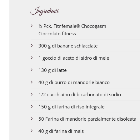
Ingredienti
½ Pck. Fitnfemale® Chocogasm
Cioccolato fitness
300 g di banane schiacciate
1 goccio di aceto di sidro di mele
130 g di latte
40 g di burro di mandorle bianco
1/2 cucchiaino di bicarbonato di sodio
150 g di farina di riso integrale
50 Farina di mandorle parzialmente disoleata
40 g di farina di mais