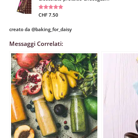
Valutato
9
CHF
7.50
5.00
su 5
su base di
creato da
@baking_for_daisy
recensioni
Messaggi Correlati: