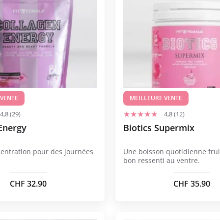
produit
a
plusieurs
variations.
Les
options
peuvent
être
 VENTE
choisies
MEILLEURE VENTE
sur
4,8 (29)
4,8 (12)
la
Energy
Biotics Supermix
page
du
centration pour des journées
Une boisson quotidienne fru
produit
bon ressenti au ventre.
CHF
32.90
CHF
35.90