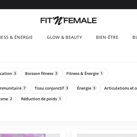
NESS & ÉNERGIE
GLOW & BEAUTY
BIEN-ÊTRE
B
ication
Boisson fitness
Fitness & Énergie
3
3
1
immunitaire
Tissu conjonctif
Énergie
Articulations et 
7
3
3
isme
Réduction de poids
2
1
Ce