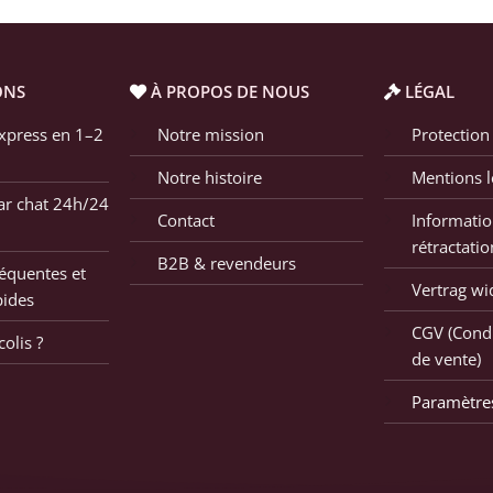
ONS
À PROPOS DE NOUS
LÉGAL
xpress en 1–2
Notre mission
Protection
Notre histoire
Mentions l
ar chat 24h/24
Contact
Informatio
rétractatio
B2B & revendeurs
équentes et
Vertrag wi
pides
CGV (Condi
olis ?
de vente)
Paramètre