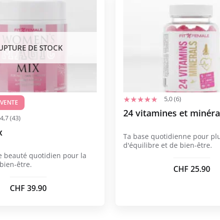
UPTURE DE STOCK
5,0 (6)
 VENTE
24 vitamines et minér
4,7 (43)
x
Ta base quotidienne pour pl
d'équilibre et de bien-être.
 beauté quotidien pour la
 bien-être.
CHF
25.90
CHF
39.90