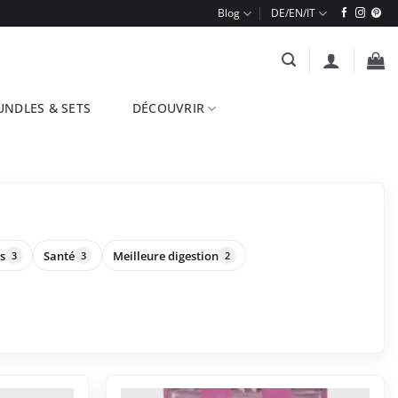
Blog
UNDLES & SETS
DÉCOUVRIR
os
Santé
Meilleure digestion
3
3
2