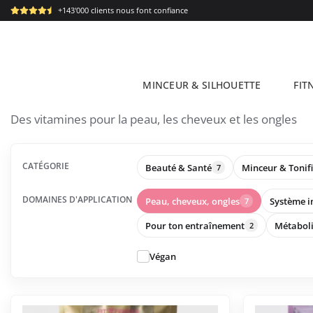
Passer
+143'000 clients nous font confiance
au
contenu
MINCEUR & SILHOUETTE
FIT
Des vitamines pour la peau, les cheveux et les ongles
CATÉGORIE
Beauté & Santé
Minceur & Tonif
7
DOMAINES D'APPLICATION
Peau, cheveux, ongles
Système 
7
Pour ton entraînement
Métabol
2
Végan
Ce
Ce