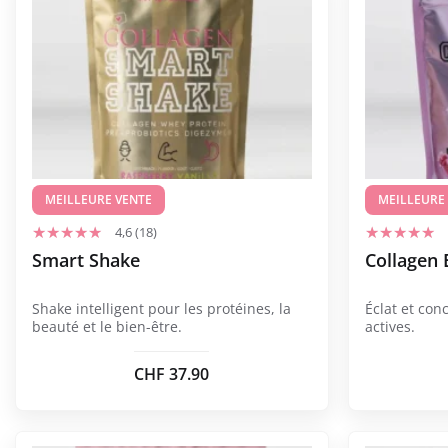
produit
produit
a
a
plusieurs
plusieurs
variations.
variations.
Les
Les
options
options
peuvent
peuvent
être
être
choisies
MEILLEURE VENTE
choisies
MEILLEURE
sur
sur
4,6 (18)
la
la
Smart Shake
Collagen 
page
page
du
du
Shake intelligent pour les protéines, la
Éclat et con
produit
produit
beauté et le bien-être.
actives.
CHF
37.90
Ce
Ce