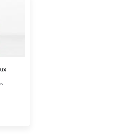
aux
us