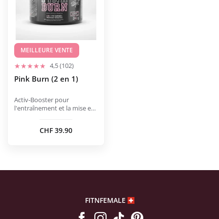
Les
options
peuvent
être
choisies
MEILLEURE VENTE
sur
4,5 (102)
la
Pink Burn (2 en 1)
page
du
Activ-Booster pour
produit
l'entraînement et la mise en
forme.
CHF
39.90
FITNFEMALE