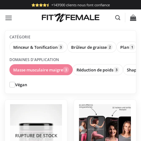
Passer
+143'000 clients nous font confiance
au
contenu
CATÉGORIE
Minceur & Tonification
Brûleur de graisse
Plan
3
2
1
DOMAINES D'APPLICATION
Masse musculaire maigre
Réduction de poids
Shapin
3
3
Végan
Ce
produit
a
plusieurs
variations.
RUPTURE DE STOCK
Les