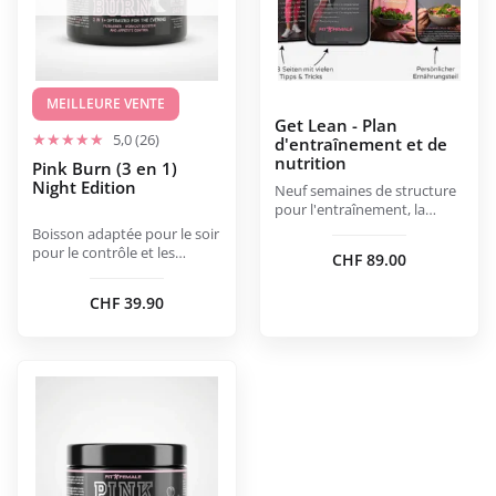
options
peuvent
être
choisies
MEILLEURE VENTE
sur
Get Lean - Plan
5,0 (26)
d'entraînement et de
la
nutrition
Pink Burn (3 en 1)
page
Night Edition
Neuf semaines de structure
du
pour l'entraînement, la
produit
nutrition et la concentration.
Boisson adaptée pour le soir
pour le contrôle et les
CHF
89.00
routines tardives.
CHF
39.90
Ce
produit
a
plusieurs
variations.