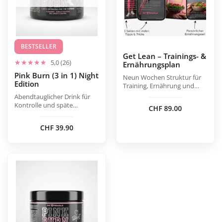
Die
Optionen
können
auf
BESTSELLER
der
Get Lean – Trainings- &
5,0 (26)
Ernährungsplan
Produktseite
Pink Burn (3 in 1) Night
gewählt
Neun Wochen Struktur für
Edition
Training, Ernährung und
werden
Fokus.
Abendtauglicher Drink für
Kontrolle und späte
CHF
89.00
Routinen.
CHF
39.90
Dieses
Produkt
weist
mehrere
Varianten
auf.