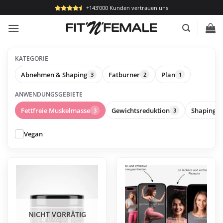
Zum
+143'000 Kunden vertrauen uns
Inhalt
springen
KATEGORIE
Abnehmen & Shaping
Fatburner
Plan
3
2
1
ANWENDUNGSGEBIETE
Fettfreie Muskelmasse
Gewichtsreduktion
Shaping
3
3
3
Vegan
Dieses
Produkt
weist
mehrere
Varianten
NICHT VORRÄTIG
auf.