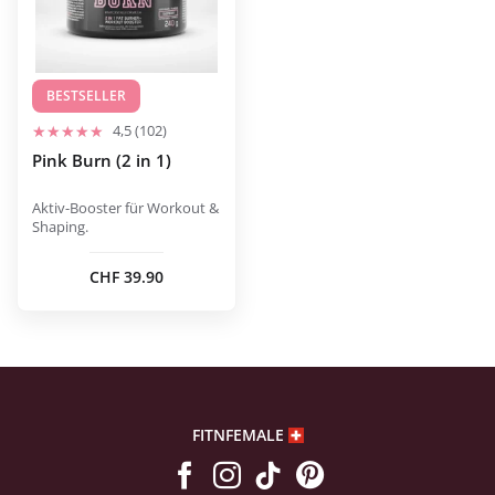
Die
Optionen
können
auf
BESTSELLER
der
4,5 (102)
Produktseite
Pink Burn (2 in 1)
gewählt
werden
Aktiv-Booster für Workout &
Shaping.
CHF
39.90
FITNFEMALE