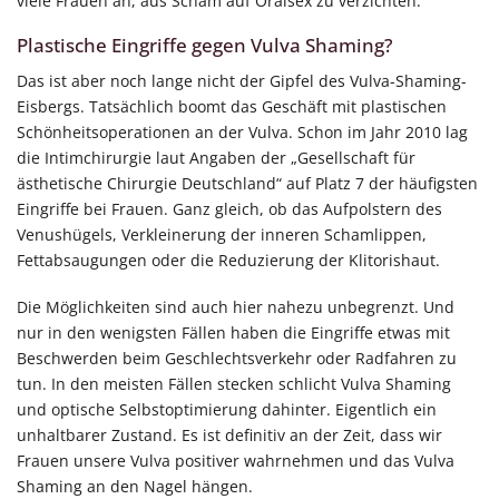
viele Frauen an, aus Scham auf Oralsex zu verzichten.
Plastische Eingriffe gegen Vulva Shaming?
Das ist aber noch lange nicht der Gipfel des Vulva-Shaming-
Eisbergs. Tatsächlich boomt das Geschäft mit plastischen
Schönheitsoperationen an der Vulva. Schon im Jahr 2010 lag
die Intimchirurgie laut Angaben der „Gesellschaft für
ästhetische Chirurgie Deutschland“ auf Platz 7 der häufigsten
Eingriffe bei Frauen. Ganz gleich, ob das Aufpolstern des
Venushügels, Verkleinerung der inneren Schamlippen,
Fettabsaugungen oder die Reduzierung der Klitorishaut.
Die Möglichkeiten sind auch hier nahezu unbegrenzt. Und
nur in den wenigsten Fällen haben die Eingriffe etwas mit
Beschwerden beim Geschlechtsverkehr oder Radfahren zu
tun. In den meisten Fällen stecken schlicht Vulva Shaming
und optische Selbstoptimierung dahinter. Eigentlich ein
unhaltbarer Zustand. Es ist definitiv an der Zeit, dass wir
Frauen unsere Vulva positiver wahrnehmen und das Vulva
Shaming an den Nagel hängen.