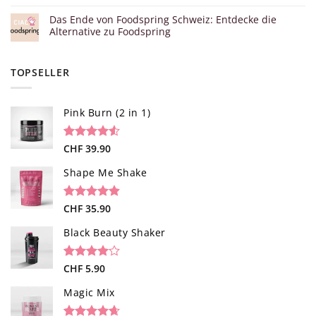
Das Ende von Foodspring Schweiz: Entdecke die
Alternative zu Foodspring
TOPSELLER
Pink Burn (2 in 1)
Bewertet
96
CHF
39.90
mit
4.52
von 5,
Shape Me Shake
basierend
auf
Kundenbewertungen
Bewertet
40
CHF
35.90
mit
4.85
von 5,
Black Beauty Shaker
basierend
auf
Kundenbewertungen
Bewertet
1
CHF
5.90
mit
4.00
von 5,
Magic Mix
basierend
auf