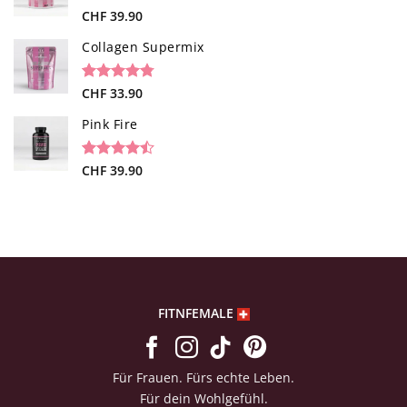
Kundenbewertung
Bewertet
34
CHF
39.90
mit
4.65
von 5,
Collagen Supermix
basierend
auf
Kundenbewertungen
Bewertet
26
CHF
33.90
mit
4.73
von 5,
Pink Fire
basierend
auf
Kundenbewertungen
Bewertet
19
CHF
39.90
mit
4.47
von 5,
basierend
auf
Kundenbewertungen
FITNFEMALE
Für Frauen. Fürs echte Leben.
Für dein Wohlgefühl.