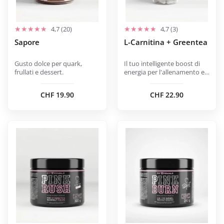
possono
essere
scelte
4,7 (20)
4,7 (3)
nella
Sapore
L-Carnitina + Greentea
pagina
del
Gusto dolce per quark,
Il tuo intelligente boost di
frullati e dessert.
energia per l'allenamento e
prodotto
le fasi attive.
CHF
19.90
CHF
22.90
Questo
Questo
prodotto
prodotto
ha
ha
più
più
varianti.
varianti.
Le
Le
opzioni
opzioni
possono
possono
essere
essere