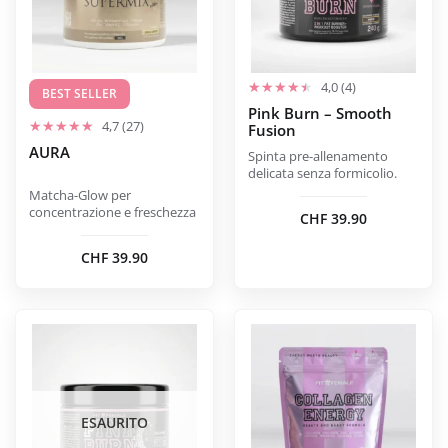
opzioni
opzioni
possono
possono
essere
essere
scelte
scelte
4,0 (4)
BEST SELLER
nella
nella
Pink Burn – Smooth
4,7 (27)
Fusion
pagina
pagina
AURA
del
del
Spinta pre-allenamento
delicata senza formicolio.
prodotto
prodotto
Matcha-Glow per
concentrazione e freschezza
CHF
39.90
CHF
39.90
Questo
Questo
prodotto
prodotto
ha
ha
più
più
varianti.
varianti.
ESAURITO
Le
Le