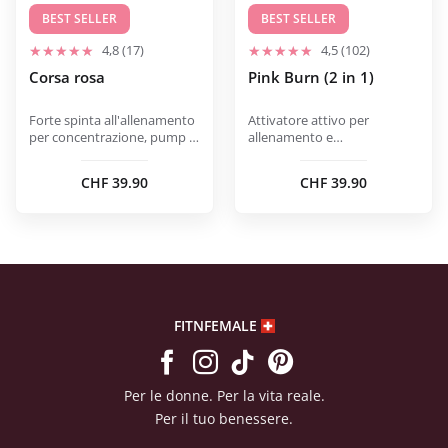
scelte
scelte
BEST SELLER
BEST SELLER
nella
nella
4,8 (17)
4,5 (102)
pagina
pagina
Corsa rosa
Pink Burn (2 in 1)
del
del
prodotto
prodotto
Forte spinta all'allenamento
Attivatore attivo per
per concentrazione, pump e
allenamento e
sensazione di potenza.
modellamento.
CHF
39.90
CHF
39.90
FITNFEMALE
Per le donne. Per la vita reale.
Per il tuo benessere.