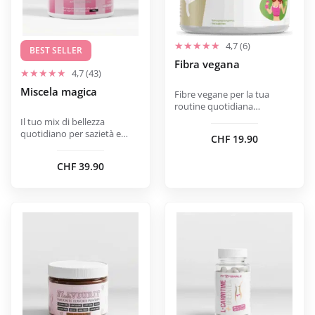
possono
essere
scelte
4,7 (6)
BEST SELLER
nella
Fibra vegana
4,7 (43)
pagina
Miscela magica
del
Fibre vegane per la tua
routine quotidiana
prodotto
consapevole.
Il tuo mix di bellezza
quotidiano per sazietà e
CHF
19.90
benessere.
CHF
39.90
Questo
prodotto
ha
più
varianti.
Le
opzioni