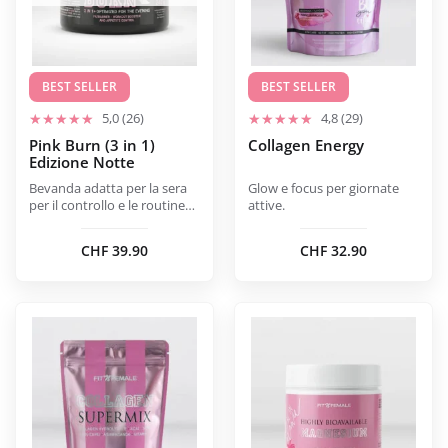
opzioni
opzioni
possono
possono
essere
essere
scelte
scelte
BEST SELLER
BEST SELLER
nella
nella
5,0 (26)
4,8 (29)
pagina
pagina
Pink Burn (3 in 1)
Collagen Energy
del
del
Edizione Notte
prodotto
prodotto
Bevanda adatta per la sera
Glow e focus per giornate
per il controllo e le routine
attive.
tardive.
CHF
39.90
CHF
32.90
Questo
prodotto
ha
più
varianti.
Le