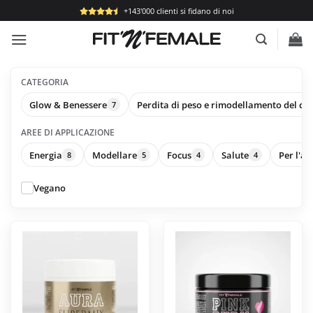
Salta
+143'000 clienti si fidano di noi
ai
contenuti
CATEGORIA
Glow & Benessere
Perdita di peso e rimodellamento del co
7
AREE DI APPLICAZIONE
Energia
Modellare
Focus
Salute
Per l'a
8
5
4
4
Vegano
Questo
Questo
prodotto
prodotto
ha
ha
più
più
varianti.
varianti.
Le
Le