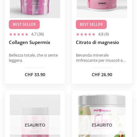
opzioni
possono
essere
scelte
BEST SELLER
BEST SELLER
nella
4,7 (36)
4,8 (9)
pagina
Collagen Supermix
Citrato di magnesio
del
prodotto
Bellezza totale, che si sente
Bevanda minerale
leggera.
rinfrescante per muscoli e
equilibrio.
CHF
33.90
CHF
26.90
Questo
prodotto
ha
più
varianti.
ESAURITO
ESAURITO
Le
opzioni