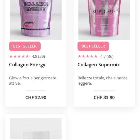
più
varianti.
Le
opzioni
possono
essere
scelte
BEST SELLER
BEST SELLER
nella
4,8 (29)
4,7 (36)
pagina
Collagen Energy
Collagen Supermix
del
prodotto
Glow e focus per giornate
Bellezza totale, che si sente
attive.
leggera.
CHF
32.90
CHF
33.90
Questo
prodotto
ha
più