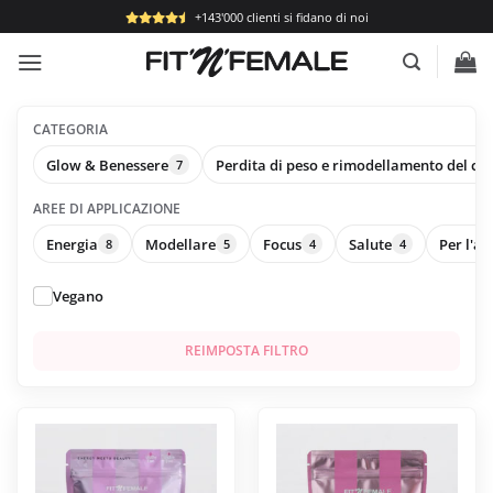
Salta
+143'000 clienti si fidano di noi
ai
contenuti
CATEGORIA
Glow & Benessere
Perdita di peso e rimodellamento del co
7
AREE DI APPLICAZIONE
Energia
Modellare
Focus
Salute
Per l'a
8
5
4
4
Vegano
REIMPOSTA FILTRO
Questo
prodotto
ha