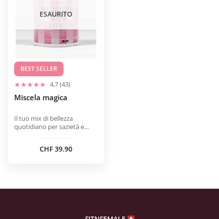
varianti.
ESAURITO
Le
opzioni
possono
essere
scelte
BEST SELLER
nella
4,7 (43)
pagina
Miscela magica
del
prodotto
Il tuo mix di bellezza
quotidiano per sazietà e
benessere.
CHF
39.90
FITNFEMALE