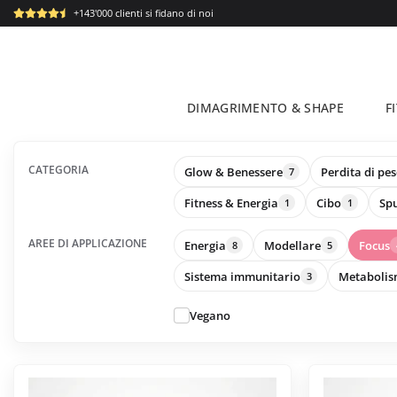
Salta
+143'000 clienti si fidano di noi
ai
contenuti
DIMAGRIMENTO & SHAPE
F
CATEGORIA
Glow & Benessere
Perdita di pe
7
Fitness & Energia
Cibo
Sp
1
1
AREE DI APPLICAZIONE
Energia
Modellare
Focus
8
5
Sistema immunitario
Metaboli
3
Vegano
Questo
Questo
prodotto
prodotto