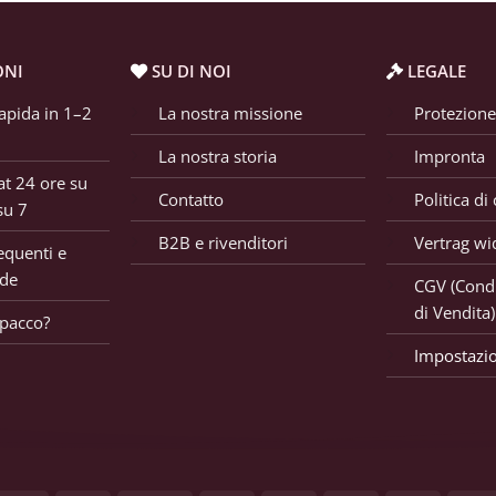
ONI
SU DI NOI
LEGALE
apida in 1–2
La nostra missione
Protezione
La nostra storia
Impronta
t 24 ore su
Contatto
Politica di
su 7
B2B e rivenditori
Vertrag wi
quenti e
ide
CGV (Condi
di Vendita)
 pacco?
Impostazio