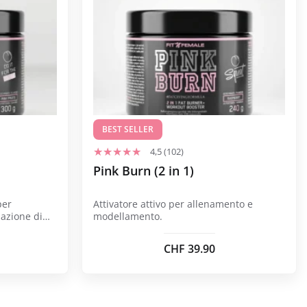
ha
più
varianti.
Le
opzioni
possono
essere
scelte
BEST SELLER
nella
4,5 (102)
pagina
Pink Burn (2 in 1)
del
prodotto
per
Attivatore attivo per allenamento e
azione di
modellamento.
CHF
39.90