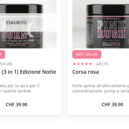
ha
più
varianti.
ESAURITO
Le
opzioni
possono
essere
R
scelte
BEST SELLER
nella
5,0 (26)
4,8 (17)
pagina
 (3 in 1) Edizione Notte
Corsa rosa
del
prodotto
ta per la sera per il
Forte spinta all'allenamento 
e routine tardive.
concentrazione, pump e sens
potenza.
CHF
39.90
CHF
39.90