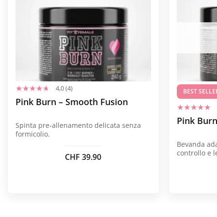
ha
ha
più
più
varianti.
varianti.
Le
Le
opzioni
opzioni
possono
possono
essere
essere
4,0 (4)
scelte
scelte
BEST SELLE
Pink Burn – Smooth Fusion
nella
nella
pagina
pagina
Pink Burn
Spinta pre-allenamento delicata senza
del
del
formicolio.
prodotto
prodotto
Bevanda adat
controllo e l
CHF
39.90