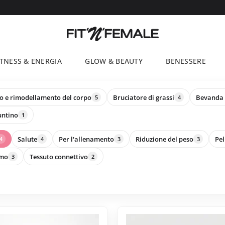
ITNESS & ENERGIA
GLOW & BEAUTY
BENESSERE
so e rimodellamento del corpo
Bruciatore di grassi
Bevanda 
5
4
untino
1
Salute
Per l'allenamento
Riduzione del peso
Pel
4
4
3
3
smo
Tessuto connettivo
3
2
Questo
prodotto