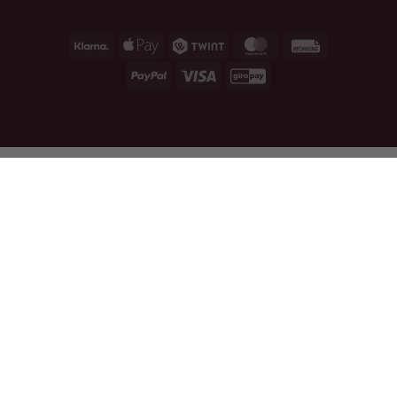
Klarna
Apple
Twint
MasterCard
Rechnung
Pay
PayPal
Visa
GiroPay
#!trpst#trp-gettext data-trpgettextoriginal=3
CHF
39.90
Aggiungi