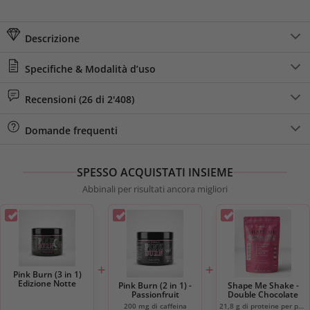
Descrizione
Specifiche & Modalità d’uso
Recensioni (26 di 2'408)
Domande frequenti
SPESSO ACQUISTATI INSIEME
Abbinali per risultati ancora migliori
+
+
Pink Burn (3 in 1)
Edizione Notte
Pink Burn (2 in 1) -
Shape Me Shake -
Passionfruit
Double Chocolate
200 mg di caffeina
21,8 g di proteine per porzione