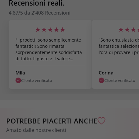
Recensioni reali.
4,87/5
da
2'408
Recensioni
★★★★★
★★★
"I prodotti sono semplicemente
"Sono entusiasta de
fantastici! Sono rimasta
fantastica selezion
sorprendentemente soddisfatta
l'ora di provare i pr
di tutto. Il gusto e il valore
nutrizionale sono ottimi e i
risultati sono già visibili dopo
Mila
Corina
una settimana. Sono super
Cliente verificato
Cliente verificato
soddisfatta."
POTREBBE PIACERTI ANCHE
Amato dalle nostre clienti