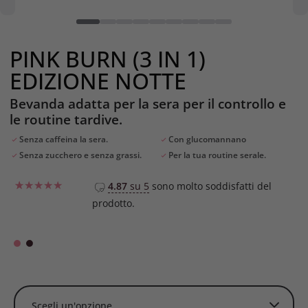
PINK BURN (3 IN 1)
EDIZIONE NOTTE
Bevanda adatta per la sera per il controllo e
le routine tardive.
Senza caffeina la sera.
Con glucomannano
Senza zucchero e senza grassi.
Per la tua routine serale.
4.87
su 5
sono molto soddisfatti del
prodotto.
Valutato
1
5
su 5 su
base di
recensioni