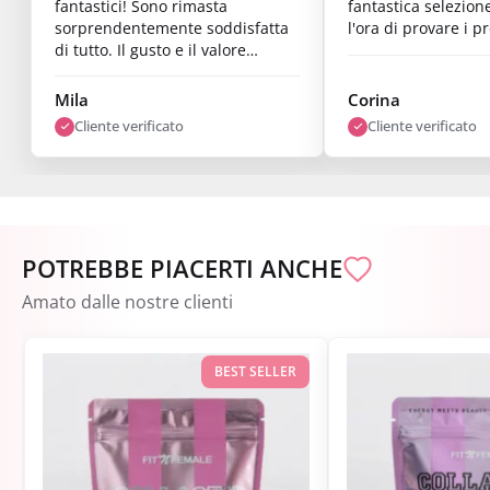
fantastici! Sono rimasta
fantastica selezion
sorprendentemente soddisfatta
l'ora di provare i pr
di tutto. Il gusto e il valore
nutrizionale sono ottimi e i
risultati sono già visibili dopo
Mila
Corina
una settimana. Sono super
Cliente verificato
Cliente verificato
soddisfatta."
POTREBBE PIACERTI ANCHE
Amato dalle nostre clienti
BEST SELLER