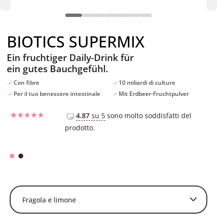
BIOTICS SUPERMIX
Ein fruchtiger Daily-Drink für
ein gutes Bauchgefühl.
Con fibre
10 miliardi di culture
Per il tuo benessere intestinale
Mit Erdbeer-Fruchtpulver
4.87
su 5
sono molto soddisfatti del
prodotto.
Valutato
12
4.75
su 5
su base di
recensioni