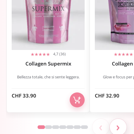
4,7 (36)
Collagen Supermix
Collagen
Bellezza totale, che si sente leggera.
Glow e focus per g
CHF
33.90
CHF
32.90
‹
›