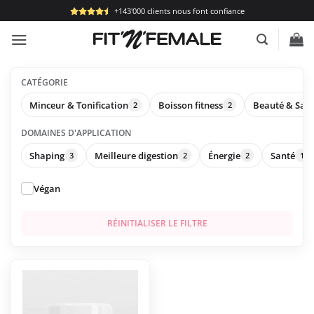
Passer
+143'000 clients nous font confiance
au
contenu
CATÉGORIE
Minceur & Tonification
Boisson fitness
Beauté & San
2
2
DOMAINES D'APPLICATION
Shaping
Meilleure digestion
Énergie
Santé
3
2
2
1
Végan
RÉINITIALISER LE FILTRE
Ce
produit
a