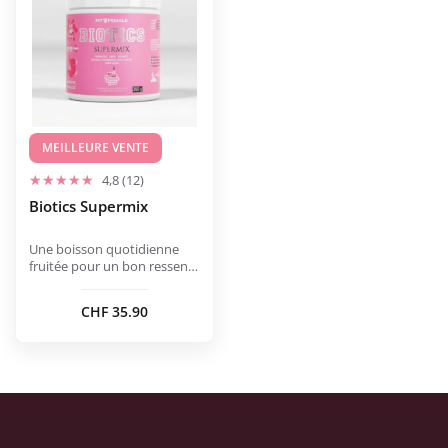
plusieurs
variations.
Les
options
peuvent
être
choisies
MEILLEURE VENTE
sur
4,8 (12)
la
Biotics Supermix
page
du
Une boisson quotidienne
produit
fruitée pour un bon ressenti
au ventre.
CHF
35.90