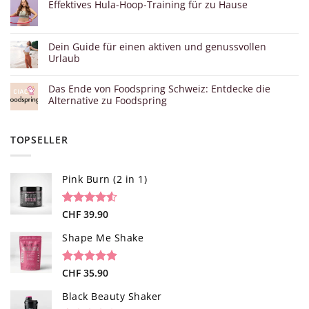
Effektives Hula-Hoop-Training für zu Hause
Dein Guide für einen aktiven und genussvollen
Urlaub
Das Ende von Foodspring Schweiz: Entdecke die
Alternative zu Foodspring
TOPSELLER
Pink Burn (2 in 1)
Bewertet
96
CHF
39.90
mit
4.52
von 5,
Shape Me Shake
basierend
auf
Kundenbewertungen
Bewertet
40
CHF
35.90
mit
4.85
von 5,
Black Beauty Shaker
basierend