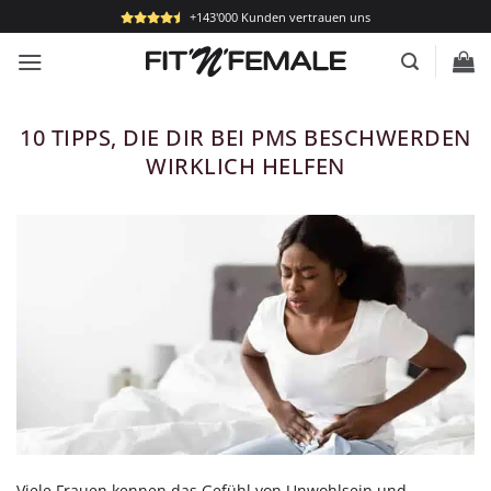
Zum
+143'000 Kunden vertrauen uns
Inhalt
springen
10 TIPPS, DIE DIR BEI PMS BESCHWERDEN
WIRKLICH HELFEN
Viele Frauen kennen das Gefühl von Unwohlsein und