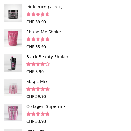
Pink Burn (2 in 1)
Bewertet
96
CHF
39.90
mit
4.52
von 5,
Shape Me Shake
basierend
auf
Kundenbewertungen
Bewertet
40
CHF
35.90
mit
4.85
von 5,
Black Beauty Shaker
basierend
auf
Kundenbewertungen
Bewertet
1
CHF
5.90
mit
4.00
von 5,
Magic Mix
basierend
auf
Kundenbewertung
Bewertet
34
CHF
39.90
mit
4.65
von 5,
Collagen Supermix
basierend
auf
Kundenbewertungen
Bewertet
26
CHF
33.90
mit
4.73
von 5,