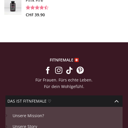
Pink Fire
basierend
auf
Kundenbewertungen
Bewertet
19
CHF
39.90
mit
4.47
von 5,
basierend
auf
Kundenbewertungen
FITNFEMALE
Für Frauen. Fürs echte Leben.
Für dein Wohlgefühl.
DAS IST FITNFEMALE ♡
Unsere Mission?
Unsere Story