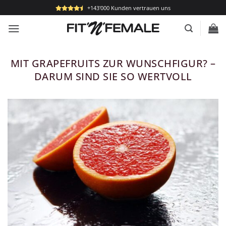
Zum
+143'000 Kunden vertrauen uns
Inhalt
springen
MIT GRAPEFRUITS ZUR WUNSCHFIGUR? –
DARUM SIND SIE SO WERTVOLL