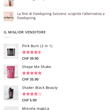
La fine di Foodspring Svizzera: scoprite l'alternativa a
Foodspring
IL MIGLIOR VENDITORE
Pink Burn (2 in 1)
Valutato
96
CHF
39.90
4.52
su 5
su base di
Shape Me Shake
recensioni
Valutato
40
CHF
35.90
4.85
su 5
su base di
Shaker Black Beauty
recensioni
Valutato
1
CHF
5.90
4.00
su
5 su
Miscela magica