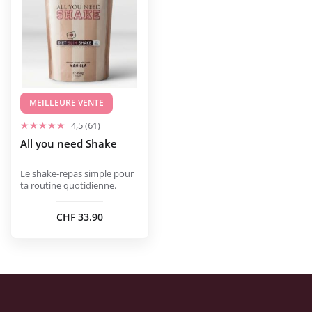
plusieurs
variations.
Les
options
peuvent
être
choisies
MEILLEURE VENTE
sur
4,5 (61)
la
All you need Shake
page
du
Le shake-repas simple pour
produit
ta routine quotidienne.
CHF
33.90