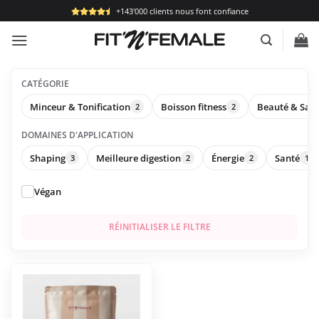
Passer
+143'000 clients nous font confiance
au
contenu
CATÉGORIE
Minceur & Tonification
Boisson fitness
Beauté & San
2
2
DOMAINES D'APPLICATION
Shaping
Meilleure digestion
Énergie
Santé
3
2
2
1
Végan
RÉINITIALISER LE FILTRE
Ce
produit
a