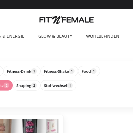
S & ENERGIE
GLOW & BEAUTY
WOHLBEFINDEN
Fitness-Drink
Fitness-Shake
Food
1
1
1
tz
Shaping
Stoffwechsel
2
2
1