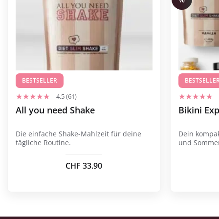
mehrere
Varianten
auf.
Die
Optionen
können
auf
BESTSELLER
BESTSELLE
der
4,5 (61)
Produktseite
All you need Shake
Bikini Ex
gewählt
werden
Die einfache Shake-Mahlzeit für deine
Dein kompakt
tägliche Routine.
und Sommer
CHF
33.90