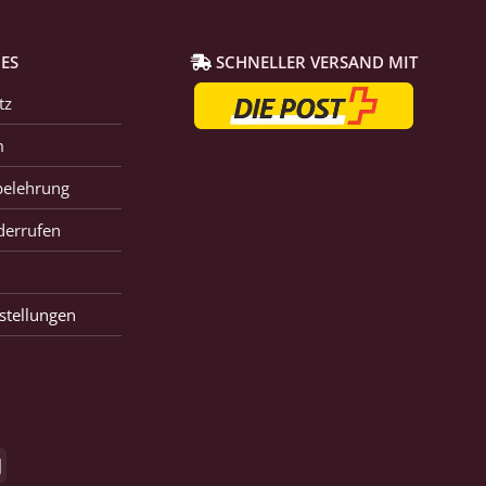
ES
SCHNELLER VERSAND MIT
tz
m
belehrung
derrufen
stellungen
GiroPay