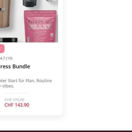
R
4,7 (10)
press Bundle
er Start für Plan, Routine
-Vibes.
CHF
179.00
Ursprünglicher
CHF
143.90
Preis
Aktueller
war:
Preis
CHF 179.00
ist:
CHF 143.90.