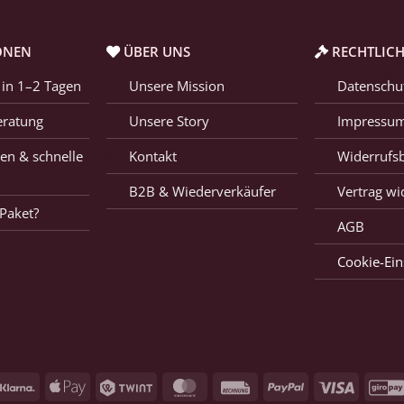
ONEN
ÜBER UNS
RECHTLICH
 in 1–2 Tagen
Unsere Mission
Datenschu
eratung
Unsere Story
Impressu
en & schnelle
Kontakt
Widerrufs
B2B & Wiederverkäufer
Vertrag wi
Paket?
AGB
Cookie-Ein
Klarna
Apple
Twint
MasterCard
Rechnung
PayPal
Visum