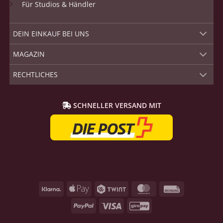
Für Studios & Händler
DEIN EINKAUF BEI UNS
MAGAZIN
RECHTLICHES
SCHNELLER VERSAND MIT
Klarna
Apple
Twint
MasterCard
Rechnung
Pay
PayPal
Visum
GiroPay