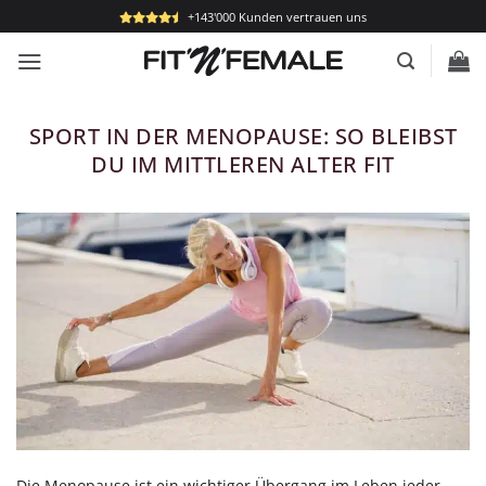
Zum
+143'000 Kunden vertrauen uns
Inhalt
springen
SPORT IN DER MENOPAUSE: SO BLEIBST
DU IM MITTLEREN ALTER FIT
Die Menopause ist ein wichtiger Übergang im Leben jeder