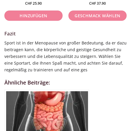
CHF
25.90
CHF
37.90
HINZUFÜGEN
GESCHMACK WÄHLEN
Dieses
Fazit
Produkt
weist
Sport ist in der Menopause von großer Bedeutung, da er dazu
mehrere
beitragen kann, die körperliche und geistige Gesundheit zu
Varianten
verbessern und die Lebensqualität zu steigern. Wählen Sie
auf.
eine Sportart, die Ihnen Spaß macht, und achten Sie darauf,
Die
regelmäßig zu trainieren und auf eine ges
Optionen
können
Ähnliche Beiträge:
auf
der
Produktseite
gewählt
werden