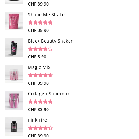
Bewertet
96
CHF
39.90
mit
4.52
von 5,
Shape Me Shake
basierend
auf
Kundenbewertungen
Bewertet
40
CHF
35.90
mit
4.85
von 5,
Black Beauty Shaker
basierend
auf
Kundenbewertungen
Bewertet
1
CHF
5.90
mit
4.00
von 5,
Magic Mix
basierend
auf
Kundenbewertung
Bewertet
34
CHF
39.90
mit
4.65
von 5,
Collagen Supermix
basierend
auf
Kundenbewertungen
Bewertet
26
CHF
33.90
mit
4.73
von 5,
Pink Fire
basierend
auf
Kundenbewertungen
Bewertet
19
CHF
39.90