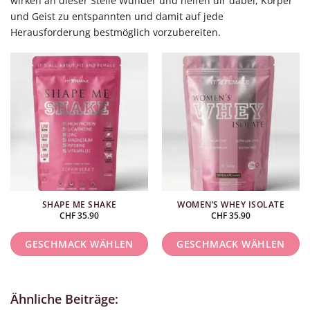
wirken an dieser Stelle Wunder und helfen dir dabei, Körper
und Geist zu entspannten und damit auf jede
Herausforderung bestmöglich vorzubereiten.
SHAPE ME SHAKE
WOMEN’S WHEY ISOLATE
CHF
35.90
CHF
35.90
GESCHMACK WÄHLEN
GESCHMACK WÄHLEN
Dieses
Dieses
Produkt
Produkt
Ähnliche Beiträge:
weist
weist