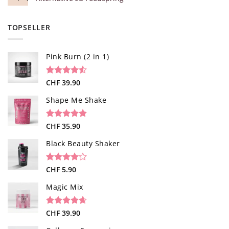
TOPSELLER
Pink Burn (2 in 1)
Bewertet
96
CHF
39.90
mit
4.52
von 5,
Shape Me Shake
basierend
auf
Kundenbewertungen
Bewertet
40
CHF
35.90
mit
4.85
von 5,
Black Beauty Shaker
basierend
auf
Kundenbewertungen
Bewertet
1
CHF
5.90
mit
4.00
von 5,
Magic Mix
basierend
auf
Kundenbewertung
Bewertet
34
CHF
39.90
mit
4.65
von 5,