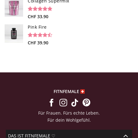
Collagen Supermix
basierend
auf
Kundenbewertungen
Bewertet
26
CHF
33.90
mit
4.73
von 5,
Pink Fire
basierend
auf
Kundenbewertungen
Bewertet
19
CHF
39.90
mit
4.47
von 5,
basierend
auf
Kundenbewertungen
FITNFEMALE
Für Frauen. Fürs echte Leben.
Für dein Wohlgefühl.
DAS IST FITNFEMALE ♡