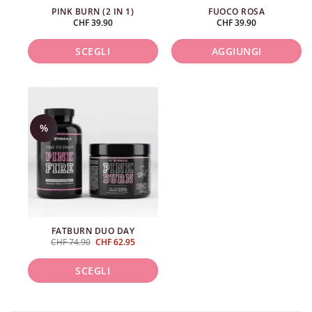
PINK BURN (2 IN 1)
FUOCO ROSA
CHF
39.90
CHF
39.90
SCEGLI
AGGIUNGI
Questo
prodotto
ha
%
più
varianti.
Le
opzioni
possono
essere
scelte
FATBURN DUO DAY
nella
Il
Il
CHF
74.90
CHF
62.95
prezzo
prezzo
pagina
originale
attuale
era:
è:
SCEGLI
del
CHF 74.90.
CHF 62.95.
prodotto