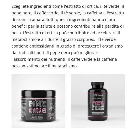
ha
Scegliete ingredienti come l'estratto di ortica, il tè verde, il
più
pepe nero, il caffè verde, il tè verde, la caffeina e l'estratto
varianti.
di arancia amara: tutti questi ingredienti hanno i loro
Le
benefici per la salute e possono contribuire alla perdita di
opzioni
peso. L'estratto di ortica può contribuire ad accelerare il
possono
metabolismo e a ridurre il grasso corporeo. Il tè verde
essere
contiene antiossidanti in grado di proteggere l'organismo
scelte
dai radicali liberi. Il pepe nero può migliorare
nella
l'assorbimento dei nutrienti. Il caffè verde e la caffeina
pagina
possono stimolare il metabolismo.
del
prodotto