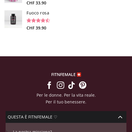
Valutato
26
CHF
33.90
4.73
su 5
su base di
Fuoco rosa
recensioni
Valutato
19
CHF
39.90
4.47
su 5
su base di
recensioni
FITNFEMALE
Per le donne. Per la vita reale.
Per il tuo benessere.
QUESTA È FITNFEMALE ♡
La nostra missione?