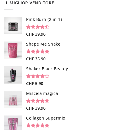
IL MIGLIOR VENDITORE
Pink Burn (2 in 1)
Valutato
96
CHF
39.90
4.52
su 5
su base di
Shape Me Shake
recensioni
Valutato
40
CHF
35.90
4.85
su 5
su base di
Shaker Black Beauty
recensioni
Valutato
1
CHF
5.90
4.00
su
5 su
Miscela magica
base di
recensioni
Valutato
34
CHF
39.90
4.65
su 5
su base di
Collagen Supermix
recensioni