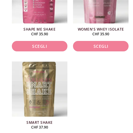
SHAPE ME SHAKE
WOMEN'S WHEY ISOLATE
CHF
35.90
CHF
35.90
SCEGLI
SCEGLI
Questo
Questo
prodotto
prodotto
ha
ha
più
più
varianti.
varianti.
Le
Le
opzioni
opzioni
possono
possono
essere
essere
scelte
scelte
SMART SHAKE
nella
nella
CHF
37.90