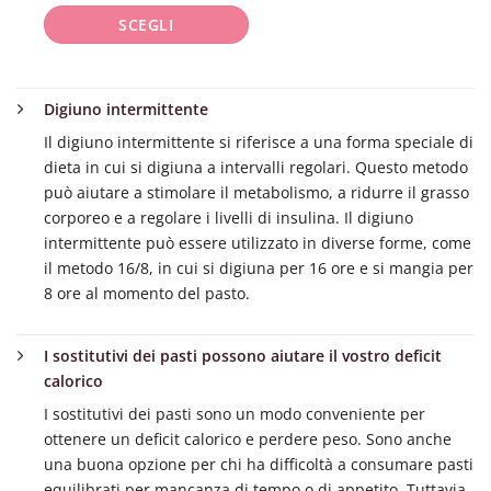
pagina
pagina
SCEGLI
del
del
prodotto
prodotto
Questo
prodotto
Digiuno intermittente
ha
Il digiuno intermittente si riferisce a una forma speciale di
più
dieta in cui si digiuna a intervalli regolari. Questo metodo
varianti.
può aiutare a stimolare il metabolismo, a ridurre il grasso
Le
corporeo e a regolare i livelli di insulina. Il digiuno
opzioni
intermittente può essere utilizzato in diverse forme, come
possono
il metodo 16/8, in cui si digiuna per 16 ore e si mangia per
essere
8 ore al momento del pasto.
scelte
nella
pagina
I sostitutivi dei pasti possono aiutare il vostro deficit
del
calorico
prodotto
I sostitutivi dei pasti sono un modo conveniente per
ottenere un deficit calorico e perdere peso. Sono anche
una buona opzione per chi ha difficoltà a consumare pasti
equilibrati per mancanza di tempo o di appetito. Tuttavia,